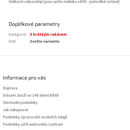
Velikosti odpovídají (jsou spíše malinko větší - pohodlné nošení)
Doplňkové parametry
Kategorie
:
S krátkým rukávem
EAN
:
Zvolte variantu
Z
á
p
a
Informace pro vás
t
Doprava
í
Vrácení zboží ve 14ti denní lhůtě
Obchodní podmínky
Jak nakupovat
Podmínky zpracování osobních údajů
Podmínky užití webového rozhraní