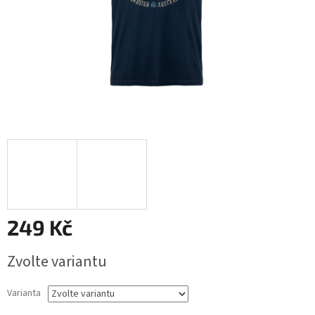
249 Kč
Měrná
Zvolte variantu
cena:
Varianta