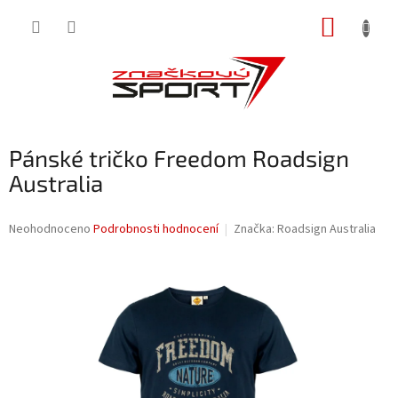
Přejít
NÁKUP
na
obsah
KOŠÍK
Pánské tričko Freedom Roadsign
Australia
Průměrné
Neohodnoceno
Podrobnosti hodnocení
Značka:
Roadsign Australia
hodnocení
produktu
je
0,0
z
5
hvězdiček.