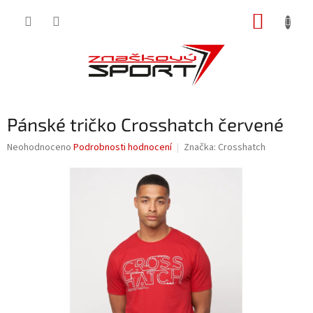
Přejít
NÁKUP
na
obsah
KOŠÍK
Pánské tričko Crosshatch červené
Průměrné
Neohodnoceno
Podrobnosti hodnocení
Značka:
Crosshatch
hodnocení
produktu
je
0,0
z
5
hvězdiček.