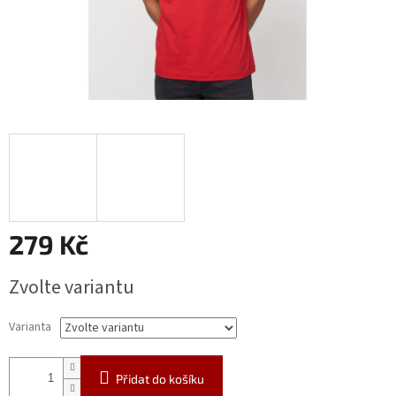
279 Kč
Měrná
Zvolte variantu
cena:
Varianta
Přidat do košíku