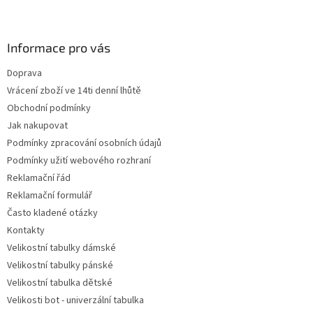
Z
á
p
a
Informace pro vás
t
Doprava
í
Vrácení zboží ve 14ti denní lhůtě
Obchodní podmínky
Jak nakupovat
Podmínky zpracování osobních údajů
Podmínky užití webového rozhraní
Reklamační řád
Reklamační formulář
Často kladené otázky
Kontakty
Velikostní tabulky dámské
Velikostní tabulky pánské
Velikostní tabulka dětské
Velikosti bot - univerzální tabulka