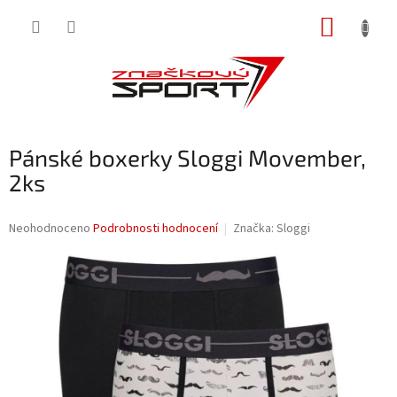
Přejít
NÁKUP
na
obsah
KOŠÍK
Pánské boxerky Sloggi Movember,
2ks
Průměrné
Neohodnoceno
Podrobnosti hodnocení
Značka:
Sloggi
hodnocení
produktu
je
0,0
z
5
hvězdiček.