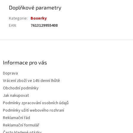
Doplňkové parametry
Kategorie
:
Boxerky
EAN
:
7613129955408
Z
á
p
a
Informace pro vás
t
Doprava
í
Vrácení zboží ve 14ti denní lhůtě
Obchodní podmínky
Jak nakupovat
Podmínky zpracování osobních údajů
Podmínky užití webového rozhraní
Reklamační řád
Reklamační formulář
Často kladené otázky