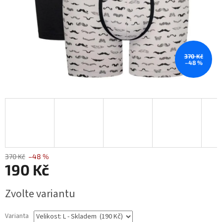
370 Kč
–48 %
370 Kč
–48 %
190 Kč
Měrná
Zvolte variantu
cena:
Varianta