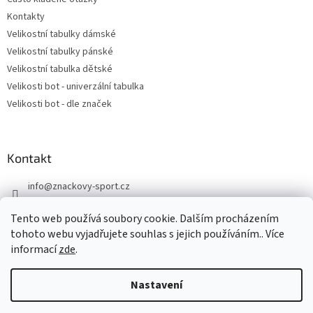
Kontakty
Velikostní tabulky dámské
Velikostní tabulky pánské
Velikostní tabulka dětské
Velikosti bot - univerzální tabulka
Velikosti bot - dle značek
Kontakt
info
@
znackovy-sport.cz
https://www.facebook.com/ZnackovySport
Tento web používá soubory cookie. Dalším procházením
tohoto webu vyjadřujete souhlas s jejich používáním.. Více
informací
zde
.
Nastavení
Vytvořil Shoptet