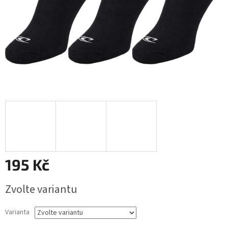
195 Kč
Měrná
Zvolte variantu
cena:
Varianta