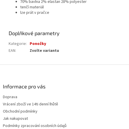
70% bavlna 2% elastan 28% polyester
tenčí materiál
lze prát v pračce
Doplňkové parametry
Kategorie
:
Ponožky
EAN
:
Zvolte variantu
Z
á
p
a
Informace pro vás
t
Doprava
í
Vrácení zboží ve 14ti denní lhůtě
Obchodní podmínky
Jak nakupovat
Podmínky zpracování osobních údajů