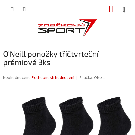
Přejít
NÁKUP
na
obsah
KOŠÍK
O'Neill ponožky tříčtvrteční
prémiové 3ks
Průměrné
Neohodnoceno
Podrobnosti hodnocení
Značka:
ONeill
hodnocení
produktu
je
0,0
z
5
hvězdiček.