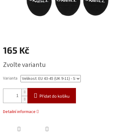
165 Kč
Měrná
Zvolte variantu
cena:
Varianta
Přidat do košíku
Detailní informace