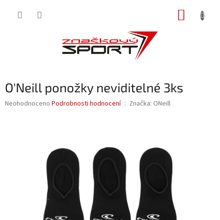
Přejít
NÁKUP
na
obsah
KOŠÍK
O'Neill ponožky neviditelné 3ks
Průměrné
Neohodnoceno
Podrobnosti hodnocení
Značka:
ONeill
hodnocení
produktu
je
0,0
z
5
hvězdiček.