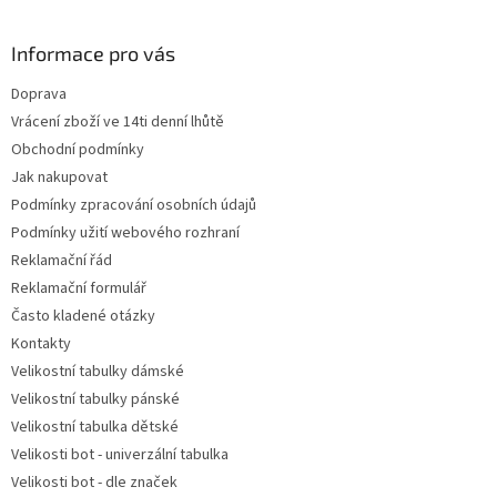
á
p
a
Informace pro vás
t
Doprava
í
Vrácení zboží ve 14ti denní lhůtě
Obchodní podmínky
Jak nakupovat
Podmínky zpracování osobních údajů
Podmínky užití webového rozhraní
Reklamační řád
Reklamační formulář
Často kladené otázky
Kontakty
Velikostní tabulky dámské
Velikostní tabulky pánské
Velikostní tabulka dětské
Velikosti bot - univerzální tabulka
Velikosti bot - dle značek