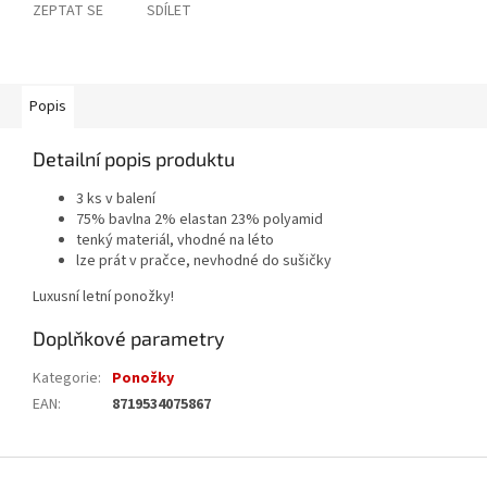
ZEPTAT SE
SDÍLET
Popis
Detailní popis produktu
3 ks v balení
75% bavlna 2% elastan 23% polyamid
tenký materiál, vhodné na léto
lze prát v pračce, nevhodné do sušičky
Luxusní letní ponožky!
Doplňkové parametry
Kategorie
:
Ponožky
EAN
:
8719534075867
Z