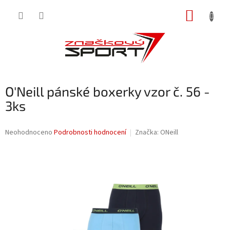
Přejít
NÁKUP
na
obsah
KOŠÍK
O'Neill pánské boxerky vzor č. 56 -
3ks
Průměrné
Neohodnoceno
Podrobnosti hodnocení
Značka:
ONeill
hodnocení
produktu
je
0,0
z
5
hvězdiček.