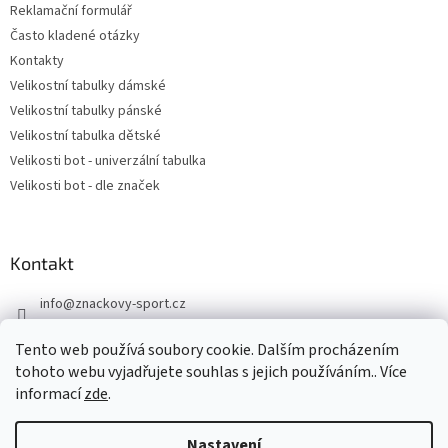
Reklamační formulář
Často kladené otázky
Kontakty
Velikostní tabulky dámské
Velikostní tabulky pánské
Velikostní tabulka dětské
Velikosti bot - univerzální tabulka
Velikosti bot - dle značek
Kontakt
info
@
znackovy-sport.cz
https://www.facebook.com/ZnackovySport
Tento web používá soubory cookie. Dalším procházením
tohoto webu vyjadřujete souhlas s jejich používáním.. Více
informací
zde
.
Nastavení