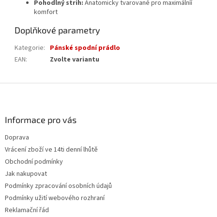
Pohodlný strih:
Anatomicky tvarované pro maximálníí
komfort
Doplňkové parametry
Kategorie
:
Pánské spodní prádlo
EAN
:
Zvolte variantu
Z
á
p
a
Informace pro vás
t
Doprava
í
Vrácení zboží ve 14ti denní lhůtě
Obchodní podmínky
Jak nakupovat
Podmínky zpracování osobních údajů
Podmínky užití webového rozhraní
Reklamační řád