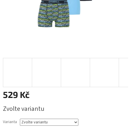
529 Kč
Měrná
Zvolte variantu
cena:
Varianta