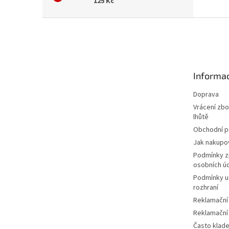
125 Kč
Z
á
p
a
t
Informac
í
Doprava
Vrácení zbo
lhůtě
Obchodní 
Jak nakupo
Podmínky z
osobních ú
Podmínky u
rozhraní
Reklamační
Reklamační
Často klad