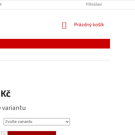
MÍNKY
JAK NAKUPOVAT
PODMÍNKY ZPRACOVÁNÍ OSOBNÍCH ÚDAJŮ
Přihlášení
NÁKUPNÍ
Prázdný košík
KOŠÍK
 Kč
e variantu