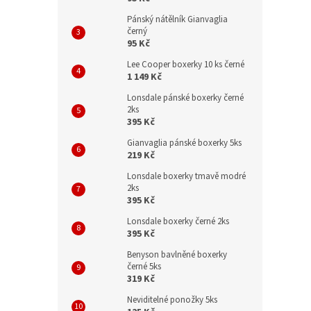
Pánský nátělník Gianvaglia
černý
95 Kč
Lee Cooper boxerky 10 ks černé
1 149 Kč
Lonsdale pánské boxerky černé
2ks
395 Kč
Gianvaglia pánské boxerky 5ks
219 Kč
Lonsdale boxerky tmavě modré
2ks
395 Kč
Lonsdale boxerky černé 2ks
395 Kč
Benyson bavlněné boxerky
černé 5ks
319 Kč
Neviditelné ponožky 5ks