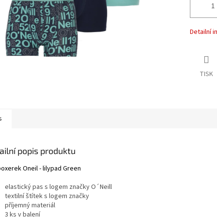
Detailní 
TISK
s
ailní popis produktu
oxerek Oneil - lilypad Green
elastický pas s logem značky O´Neill
textilní štítek s logem značky
příjemný materiál
3 ks v balení