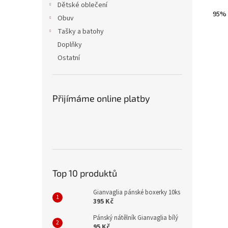
Dětské oblečení
95% 
Obuv
Tašky a batohy
Doplňky
Ostatní
Přijímáme online platby
Top 10 produktů
Gianvaglia pánské boxerky 10ks
395 Kč
Pánský nátělník Gianvaglia bílý
95 Kč