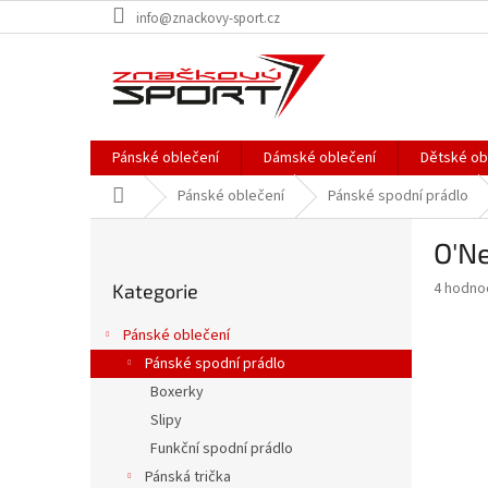
Přejít
info@znackovy-sport.cz
na
obsah
Pánské oblečení
Dámské oblečení
Dětské ob
Domů
Pánské oblečení
Pánské spodní prádlo
P
O'Ne
o
Přeskočit
s
Průměr
4 hodno
Kategorie
kategorie
t
hodnoce
r
produkt
Pánské oblečení
a
je
Pánské spodní prádlo
3,0
n
z
Boxerky
n
5
í
Slipy
hvězdič
p
Funkční spodní prádlo
a
Pánská trička