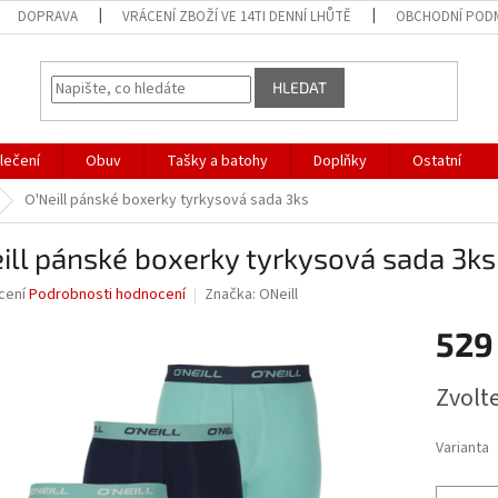
DOPRAVA
VRÁCENÍ ZBOŽÍ VE 14TI DENNÍ LHŮTĚ
OBCHODNÍ POD
HLEDAT
lečení
Obuv
Tašky a batohy
Doplňky
Ostatní
O'Neill pánské boxerky tyrkysová sada 3ks
ill pánské boxerky tyrkysová sada 3ks
né
cení
Podrobnosti hodnocení
Značka:
ONeill
ní
529
u
Měrná
Zvolt
cena:
ek.
Varianta