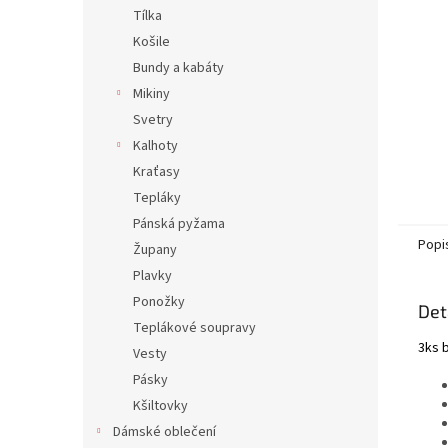
n
Tílka
e
Košile
l
Bundy a kabáty
Mikiny
Svetry
Kalhoty
Kraťasy
Tepláky
Pánská pyžama
Popi
Župany
Plavky
Ponožky
Det
Teplákové soupravy
3ks b
Vesty
Pásky
Kšiltovky
Dámské oblečení