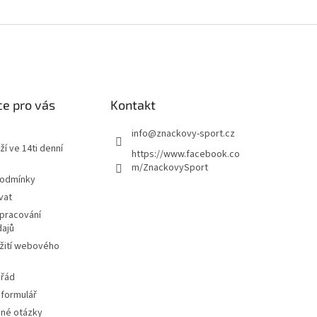
e pro vás
Kontakt
info
@
znackovy-sport.cz
ží ve 14ti denní
https://www.facebook.co
m/ZnackovySport
podmínky
vat
pracování
dajů
žití webového
 řád
 formulář
ené otázky