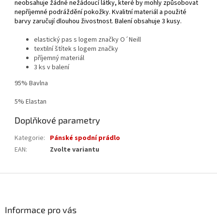
neobsahuje žádné nežádoucí látky, které by mohly způsobovat
nepříjemné podráždění pokožky. Kvalitní materiál a použité
barvy zaručují dlouhou živostnost. Balení obsahuje 3 kusy.
elastický pas s logem značky O´Neill
textilní štítek s logem značky
příjemný materiál
3 ks v balení
95% Bavlna
5% Elastan
Doplňkové parametry
Kategorie
:
Pánské spodní prádlo
EAN
:
Zvolte variantu
Z
á
p
a
Informace pro vás