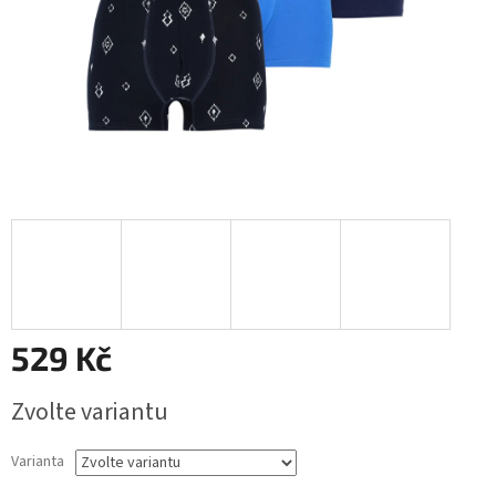
529 Kč
Měrná
Zvolte variantu
cena:
Varianta