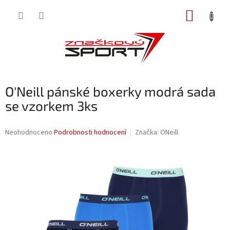
Přejít
NÁKUP
na
obsah
KOŠÍK
O'Neill pánské boxerky modrá sada
se vzorkem 3ks
Průměrné
Neohodnoceno
Podrobnosti hodnocení
Značka:
ONeill
hodnocení
produktu
je
0,0
z
5
hvězdiček.