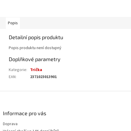
Popis
Detailní popis produktu
Popis produktu není dostupný
Doplňkové parametry
Kategorie
:
Trička
EAN
:
2371023013901
Z
á
p
a
Informace pro vás
t
Doprava
í