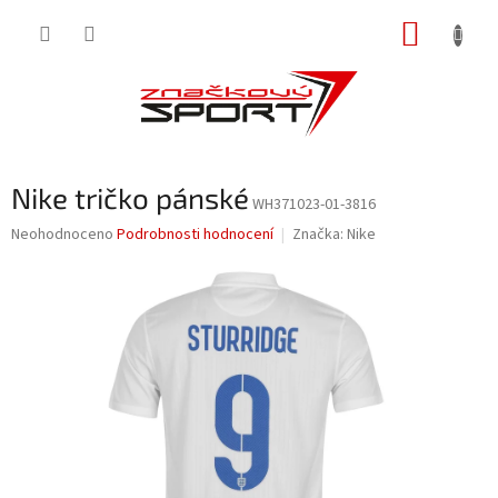
Přejít
NÁKUP
na
obsah
KOŠÍK
Nike tričko pánské
WH371023-01-3816
Průměrné
Neohodnoceno
Podrobnosti hodnocení
Značka:
Nike
hodnocení
produktu
je
0,0
z
5
hvězdiček.