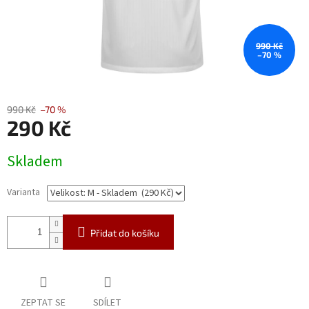
990 Kč
–70 %
990 Kč
–70 %
290 Kč
Měrná
Skladem
cena:
Varianta
Přidat do košíku
ZEPTAT SE
SDÍLET