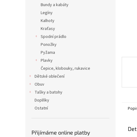
n
Bundy a kabáty
e
Legíny
l
Kalhoty
Kraťasy
Spodní prádlo
Ponožky
Pyžama
Plavky
Čepice, klobouky, rukavice
Dětské oblečení
Obuv
Tašky a batohy
Doplňky
Ostatní
Popi
Det
Přijímáme online platby