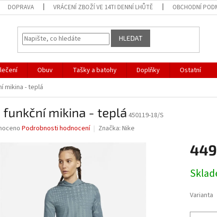
DOPRAVA
VRÁCENÍ ZBOŽÍ VE 14TI DENNÍ LHŮTĚ
OBCHODNÍ POD
HLEDAT
lečení
Obuv
Tašky a batohy
Doplňky
Ostatní
í mikina - teplá
 funkční mikina - teplá
450119-18/S
né
noceno
Podrobnosti hodnocení
Značka:
Nike
ní
449
u
Měrná
Skla
cena:
ek.
Varianta