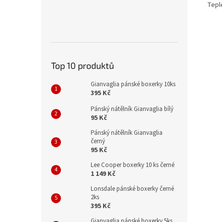
Teple
Top 10 produktů
Gianvaglia pánské boxerky 10ks
395 Kč
Pánský nátělník Gianvaglia bílý
95 Kč
Pánský nátělník Gianvaglia
černý
95 Kč
Lee Cooper boxerky 10 ks černé
1 149 Kč
Lonsdale pánské boxerky černé
2ks
395 Kč
Gianvaglia pánské boxerky 5ks