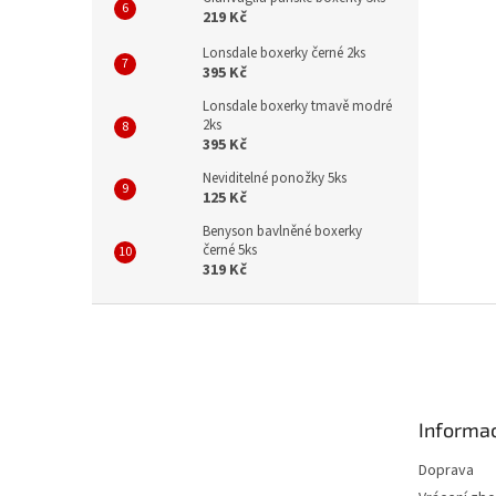
219 Kč
Lonsdale boxerky černé 2ks
395 Kč
Lonsdale boxerky tmavě modré
2ks
395 Kč
Neviditelné ponožky 5ks
125 Kč
Benyson bavlněné boxerky
černé 5ks
319 Kč
Z
á
p
a
t
Informac
í
Doprava