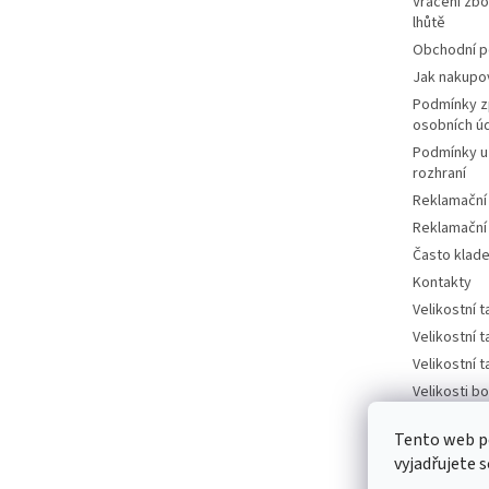
Vrácení zbo
lhůtě
Obchodní 
Jak nakupo
Podmínky z
osobních ú
Podmínky u
rozhraní
Reklamační
Reklamační
Často klad
Kontakty
Velikostní 
Velikostní 
Velikostní 
Velikosti bo
tabulka
Tento web p
Velikosti bo
vyjadřujete s