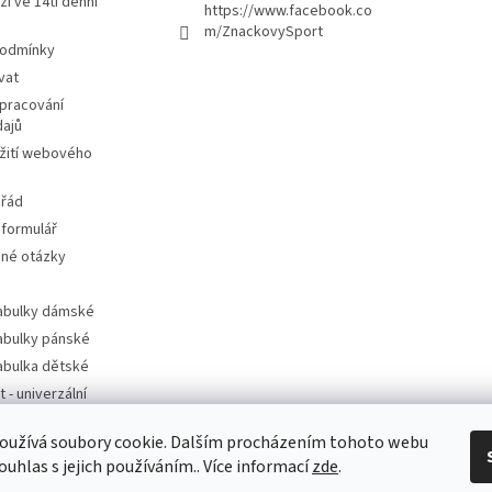
ží ve 14ti denní
https://www.facebook.co
m/ZnackovySport
podmínky
vat
pracování
dajů
žití webového
 řád
 formulář
ené otázky
tabulky dámské
tabulky pánské
tabulka dětské
t - univerzální
oužívá soubory cookie. Dalším procházením tohoto webu
t - dle značek
ouhlas s jejich používáním.. Více informací
zde
.