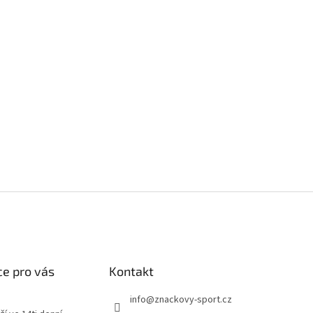
e pro vás
Kontakt
info
@
znackovy-sport.cz