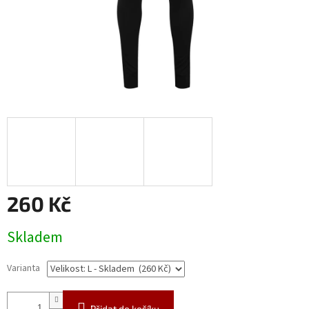
260 Kč
Měrná
Skladem
cena:
Varianta
Přidat do košíku