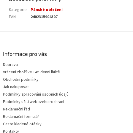
Kategorie
:
Pánské oblečení
EAN
:
2402315904307
Z
á
p
a
Informace pro vás
t
Doprava
í
Vrácení zboží ve 14ti denní lhůtě
Obchodní podmínky
Jak nakupovat
Podmínky zpracování osobních údajů
Podmínky užití webového rozhraní
Reklamační řád
Reklamační formulář
Často kladené otázky
Kontakty