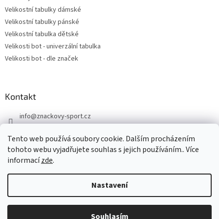
Velikostní tabulky dámské
Velikostní tabulky pánské
Velikostní tabulka dětské
Velikosti bot - univerzální tabulka
Velikosti bot - dle značek
Kontakt
info
@
znackovy-sport.cz
https://www.facebook.com/ZnackovySport
Tento web používá soubory cookie. Dalším procházením
tohoto webu vyjadřujete souhlas s jejich používáním.. Více
informací
zde
.
Nastavení
Vytvořil Shoptet
DOVOLENÁ - objednávky přijaté nyní odešleme v pondělí 10.8.
Souhlasím
Copyright 2026
Značkový sport
. Všechna práva vyhrazena.