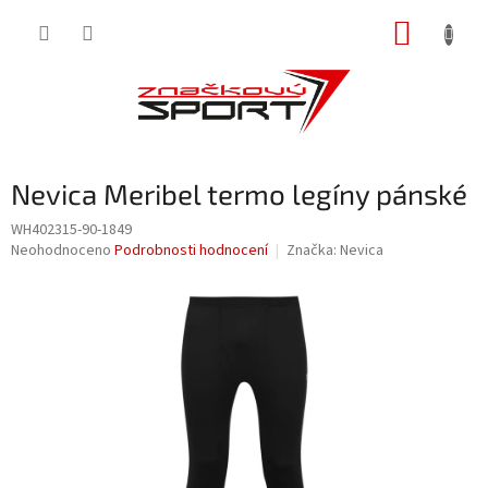
Přejít
NÁKUP
na
obsah
KOŠÍK
Nevica Meribel termo legíny pánské
WH402315-90-1849
Průměrné
Neohodnoceno
Podrobnosti hodnocení
Značka:
Nevica
hodnocení
produktu
je
0,0
z
5
hvězdiček.