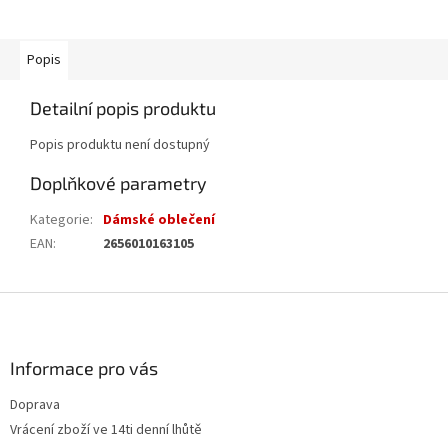
Popis
Detailní popis produktu
Popis produktu není dostupný
Doplňkové parametry
Kategorie
:
Dámské oblečení
EAN
:
2656010163105
Z
á
p
a
Informace pro vás
t
Doprava
í
Vrácení zboží ve 14ti denní lhůtě