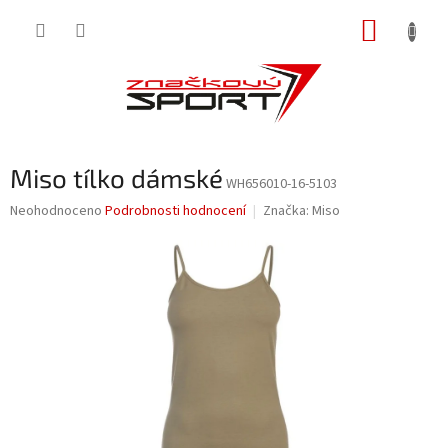
Přejít
NÁKUP
na
obsah
KOŠÍK
Miso tílko dámské
WH656010-16-5103
Průměrné
Neohodnoceno
Podrobnosti hodnocení
Značka:
Miso
hodnocení
produktu
je
0,0
z
5
hvězdiček.