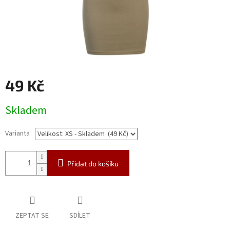
49 Kč
Měrná
Skladem
cena:
Varianta
Přidat do košíku
ZEPTAT SE
SDÍLET