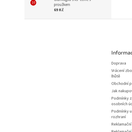
proužkem
69 Kč
Z
á
p
a
t
Informac
í
Doprava
Vrácení zbo
lhůtě
Obchodní 
Jak nakupo
Podmínky z
osobních ú
Podmínky u
rozhraní
Reklamační
Reklamační