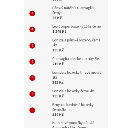
Pánský nátělník Gianvaglia
černý
95 Kč
Lee Cooper boxerky 10 ks černé
1 149 Kč
Lonsdale pánské boxerky černé
2ks
395 Kč
Gianvaglia pánské boxerky 5ks
219 Kč
Lonsdale boxerky tmavě modré
2ks
395 Kč
Lonsdale boxerky černé 2ks
395 Kč
Benyson bavlněné boxerky
černé 5ks
319 Kč
Kotníkové ponožky pánské
Gianvaglia 3 ks- černé s