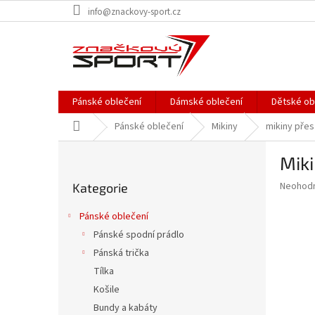
Přejít
info@znackovy-sport.cz
na
obsah
Pánské oblečení
Dámské oblečení
Dětské ob
Domů
Pánské oblečení
Mikiny
mikiny přes
P
Miki
o
Přeskočit
s
Průměr
Neohod
Kategorie
kategorie
t
hodnoce
r
produkt
Pánské oblečení
a
je
Pánské spodní prádlo
0,0
n
z
Pánská trička
n
5
í
Tílka
hvězdič
p
Košile
a
Bundy a kabáty