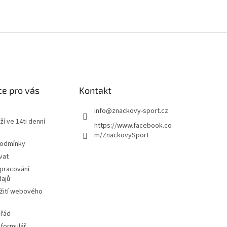
e pro vás
Kontakt
info
@
znackovy-sport.cz
ží ve 14ti denní
https://www.facebook.co
m/ZnackovySport
podmínky
vat
pracování
dajů
žití webového
 řád
 formulář