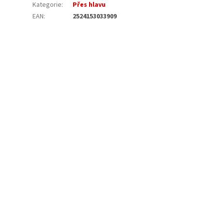
Kategorie
:
Přes hlavu
EAN
:
2524153033909