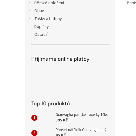
Popi
Dětské oblečení
Obuv
Tašky a batohy
Doplňky
Ostatní
Přijímáme online platby
Top 10 produktů
Gianvaglia pánské boxerky 10ks
395 Kč
Pánský nátělník Gianvaglia bílý
95 Kč