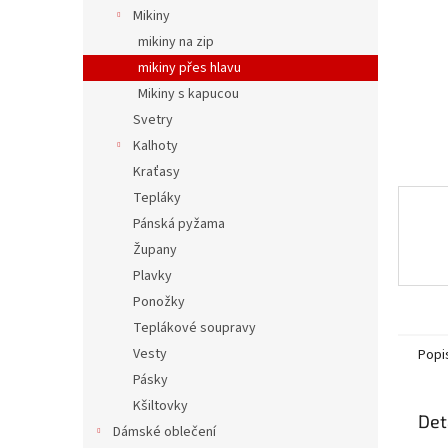
n
Mikiny
e
mikiny na zip
l
mikiny přes hlavu
Mikiny s kapucou
Svetry
Kalhoty
Kraťasy
Tepláky
Pánská pyžama
Župany
Plavky
Ponožky
Teplákové soupravy
Vesty
Popi
Pásky
Kšiltovky
Det
Dámské oblečení