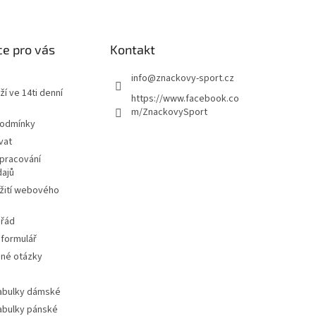
e pro vás
Kontakt
info
@
znackovy-sport.cz
ží ve 14ti denní
https://www.facebook.co
m/ZnackovySport
podmínky
vat
pracování
dajů
žití webového
 řád
 formulář
ené otázky
tabulky dámské
tabulky pánské