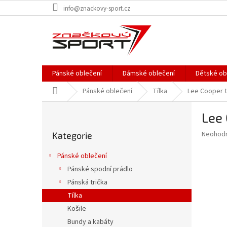
Přejít
info@znackovy-sport.cz
na
obsah
Pánské oblečení
Dámské oblečení
Dětské ob
Domů
Pánské oblečení
Tílka
Lee Cooper 
P
Lee 
o
Přeskočit
s
Průměr
Neohod
Kategorie
kategorie
t
hodnoce
r
produkt
Pánské oblečení
a
je
Pánské spodní prádlo
0,0
n
z
Pánská trička
n
5
í
Tílka
hvězdič
p
Košile
a
Bundy a kabáty