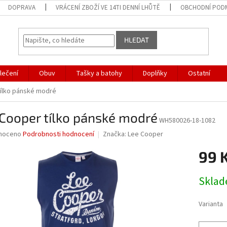
DOPRAVA
VRÁCENÍ ZBOŽÍ VE 14TI DENNÍ LHŮTĚ
OBCHODNÍ POD
HLEDAT
lečení
Obuv
Tašky a batohy
Doplňky
Ostatní
tílko pánské modré
Cooper tílko pánské modré
WH580026-18-1082
né
noceno
Podrobnosti hodnocení
Značka:
Lee Cooper
ní
99 
u
Měrná
Skla
cena:
ek.
Varianta