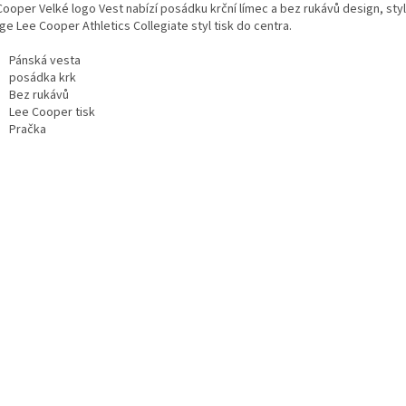
Cooper Velké logo Vest nabízí posádku krční límec a bez rukávů design, sty
ge Lee Cooper Athletics Collegiate styl tisk do centra.
Pánská vesta
posádka krk
Bez rukávů
Lee Cooper tisk
Pračka