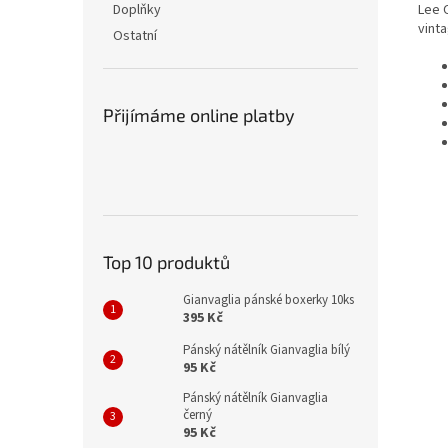
Lee 
Doplňky
vinta
Ostatní
Přijímáme online platby
Top 10 produktů
Gianvaglia pánské boxerky 10ks
395 Kč
Pánský nátělník Gianvaglia bílý
95 Kč
Pánský nátělník Gianvaglia
černý
95 Kč