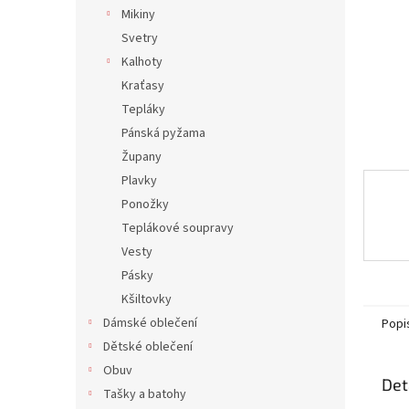
n
Mikiny
e
Svetry
l
Kalhoty
Kraťasy
Tepláky
Pánská pyžama
Župany
Plavky
Ponožky
Teplákové soupravy
Vesty
Pásky
Kšiltovky
Dámské oblečení
Popi
Dětské oblečení
Obuv
Det
Tašky a batohy