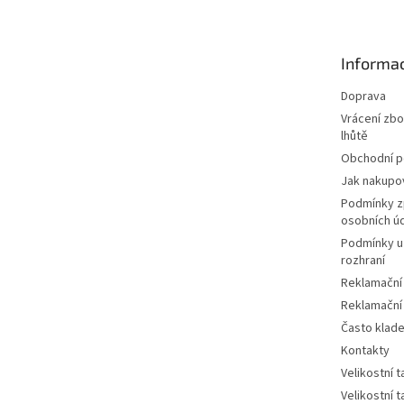
p
a
t
Informac
í
Doprava
Vrácení zbo
lhůtě
Obchodní 
Jak nakupo
Podmínky z
osobních ú
Podmínky u
rozhraní
Reklamační
Reklamační
Často klad
Kontakty
Velikostní 
Velikostní 