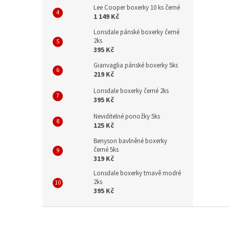
Lee Cooper boxerky 10 ks černé
1 149 Kč
Lonsdale pánské boxerky černé
2ks
395 Kč
Gianvaglia pánské boxerky 5ks
219 Kč
Lonsdale boxerky černé 2ks
395 Kč
Neviditelné ponožky 5ks
125 Kč
Benyson bavlněné boxerky
černé 5ks
319 Kč
Lonsdale boxerky tmavě modré
2ks
395 Kč
Z
á