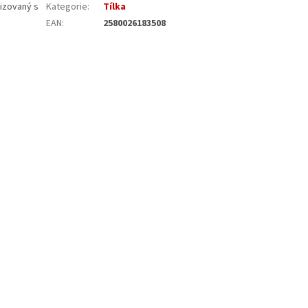
lizovaný s
Kategorie
:
Tílka
EAN
:
2580026183508