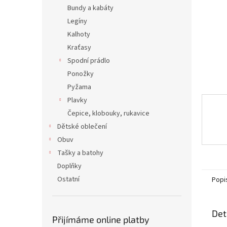
n
Bundy a kabáty
e
Legíny
l
Kalhoty
Kraťasy
Spodní prádlo
Ponožky
Pyžama
Plavky
Čepice, klobouky, rukavice
Dětské oblečení
Obuv
Tašky a batohy
Doplňky
Ostatní
Popi
Det
Přijímáme online platby