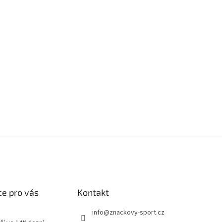
e pro vás
Kontakt
info
@
znackovy-sport.cz