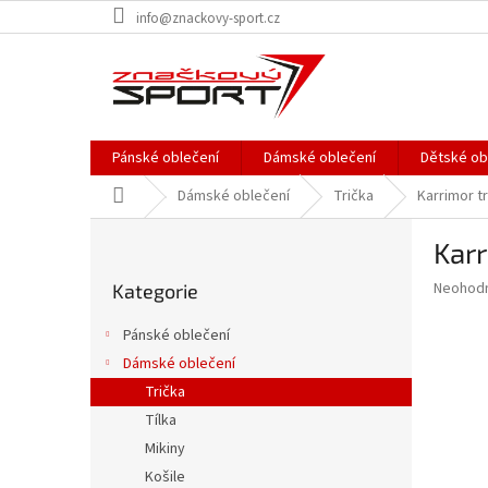
Přejít
info@znackovy-sport.cz
na
obsah
Pánské oblečení
Dámské oblečení
Dětské ob
Domů
Dámské oblečení
Trička
Karrimor t
P
Karr
o
Přeskočit
s
Průměr
Neohod
Kategorie
kategorie
t
hodnoce
r
produkt
Pánské oblečení
a
je
Dámské oblečení
0,0
n
z
Trička
n
5
í
Tílka
hvězdič
p
Mikiny
a
Košile