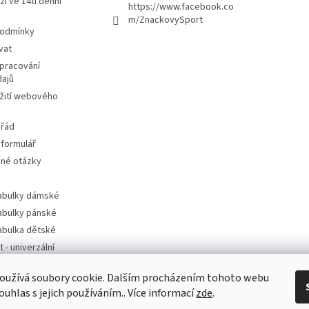
ží ve 14ti denní
https://www.facebook.co
m/ZnackovySport
podmínky
vat
pracování
dajů
žití webového
 řád
 formulář
ené otázky
tabulky dámské
tabulky pánské
tabulka dětské
t - univerzální
oužívá soubory cookie. Dalším procházením tohoto webu
t - dle značek
ouhlas s jejich používáním.. Více informací
zde
.