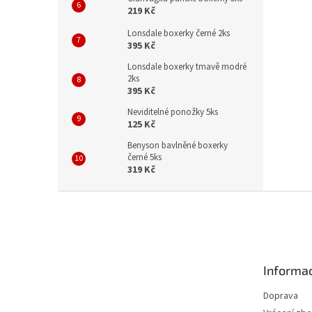
219 Kč
Lonsdale boxerky černé 2ks
395 Kč
Lonsdale boxerky tmavě modré
2ks
395 Kč
Neviditelné ponožky 5ks
125 Kč
Benyson bavlněné boxerky
černé 5ks
319 Kč
Z
á
p
a
t
Informac
í
Doprava