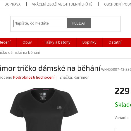
DOPRAVA
VRÁCENÍ ZBOŽÍ VE 14TI DENNÍ LHŮTĚ
OBCHODNÍ POD
HLEDAT
lečení
Obuv
Tašky a batohy
Doplňky
Ostatní
ričko dámské na běhání
imor tričko dámské na běhání
WH455997-43-33
né
noceno
Podrobnosti hodnocení
Značka:
Karrimor
ní
229
u
Měrná
Skla
cena:
ek.
Varianta