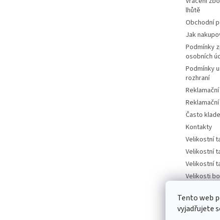
Vrácení zbo
lhůtě
Obchodní 
Jak nakupo
Podmínky z
osobních ú
Podmínky u
rozhraní
Reklamační
Reklamační
Často klad
Kontakty
Velikostní 
Velikostní 
Velikostní 
Velikosti bo
tabulka
Tento web p
Velikosti bo
vyjadřujete s