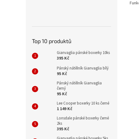
Funkč
Top 10 produktů
Gianvaglia pánské boxerky 10ks
395 Kč
Pánský nátělník Gianvaglia bílý
95 Kč
Pánský nátělník Gianvaglia
černý
95 Kč
Lee Cooper boxerky 10 ks černé
1 149 Kč
Lonsdale pánské boxerky černé
2ks
395 Kč
Gianvaglia pánské boxerky 5ks