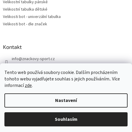
Velikostní tabulky pánské
Velikostní tabulka dětské
Velikosti bot - univerzální tabulka
Velikosti bot - dle značek
Kontakt
info
@
znackovy-sport.cz
https://www.facebook.com/ZnackovySport
Tento web používá soubory cookie. Dalším procházením
tohoto webu vyjadřujete souhlas s jejich používáním.. Více
informací
zde
.
Nastavení
Vytvořil Shoptet
DOVOLENÁ - objednávky přijaté nyní odešleme v pondělí 10.8.
Souhlasím
Copyright 2026
Značkový sport
. Všechna práva vyhrazena.
Děkujeme za pochopení.