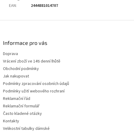
EAN
:
2444881014707
Z
á
p
a
Informace pro vás
t
Doprava
í
Vrácení zboží ve 14ti denní lhůtě
Obchodní podmínky
Jak nakupovat
Podmínky zpracování osobních údajů
Podmínky užití webového rozhraní
Reklamační řád
Reklamační formulář
Často kladené otázky
Kontakty
Velikostní tabulky dámské