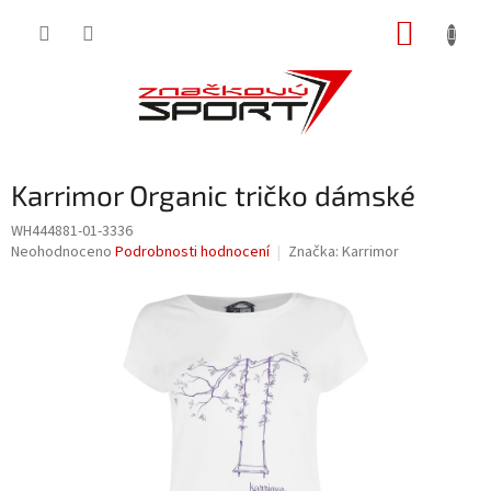
Přejít
NÁKUP
na
obsah
KOŠÍK
Karrimor Organic tričko dámské
WH444881-01-3336
Průměrné
Neohodnoceno
Podrobnosti hodnocení
Značka:
Karrimor
hodnocení
produktu
je
0,0
z
5
hvězdiček.