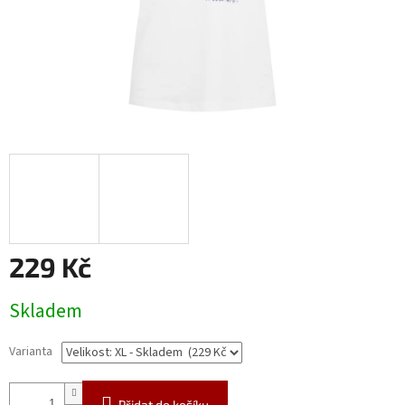
229 Kč
Měrná
Skladem
cena:
Varianta
Přidat do košíku