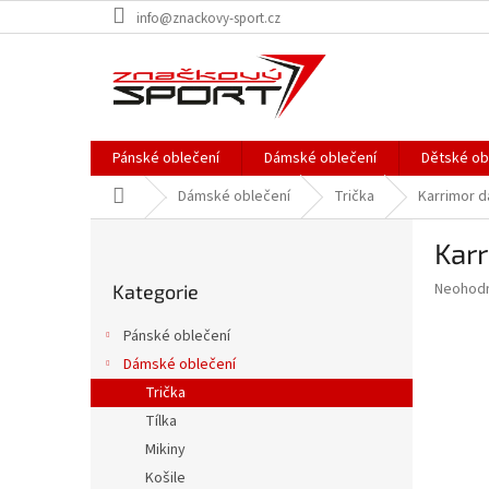
Přejít
info@znackovy-sport.cz
na
obsah
Pánské oblečení
Dámské oblečení
Dětské ob
Domů
Dámské oblečení
Trička
Karrimor 
P
Karr
o
Přeskočit
s
Průměr
Neohod
Kategorie
kategorie
t
hodnoce
r
produkt
Pánské oblečení
a
je
Dámské oblečení
0,0
n
z
Trička
n
5
í
Tílka
hvězdič
p
Mikiny
a
Košile