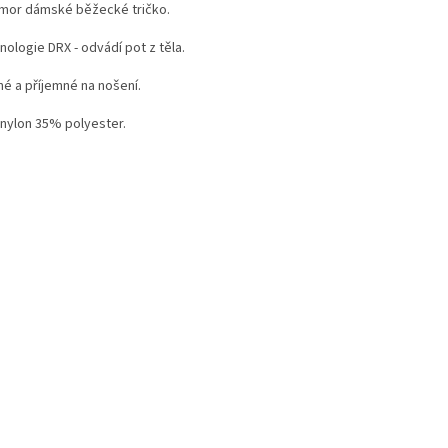
imor dámské běžecké tričko.
ologie DRX - odvádí pot z těla.
né a příjemné na nošení.
nylon 35% polyester.