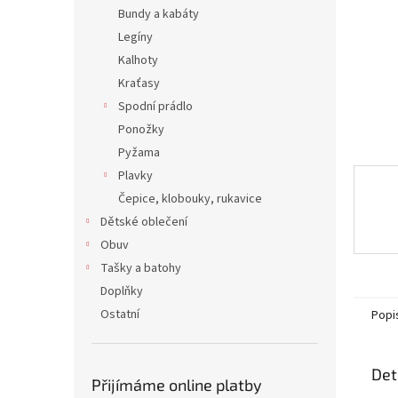
n
Bundy a kabáty
e
Legíny
l
Kalhoty
Kraťasy
Spodní prádlo
Ponožky
Pyžama
Plavky
Čepice, klobouky, rukavice
Dětské oblečení
Obuv
Tašky a batohy
Doplňky
Ostatní
Popi
Det
Přijímáme online platby