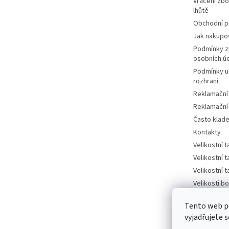
Vrácení zbo
lhůtě
Obchodní 
Jak nakupo
Podmínky z
osobních ú
Podmínky u
rozhraní
Reklamační
Reklamační
Často klad
Kontakty
Velikostní 
Velikostní 
Velikostní 
Velikosti bo
tabulka
Tento web p
Velikosti bo
vyjadřujete s