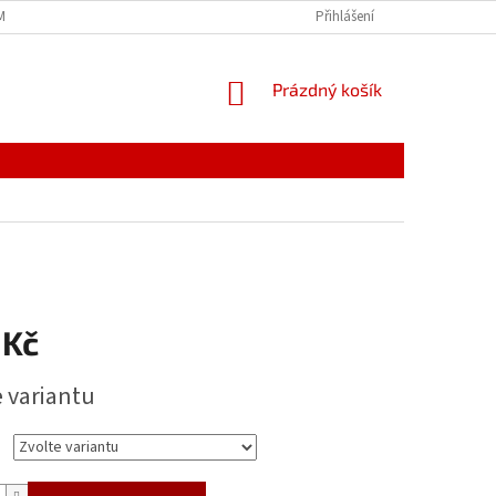
MÍNKY
JAK NAKUPOVAT
PODMÍNKY ZPRACOVÁNÍ OSOBNÍCH ÚDAJŮ
Přihlášení
NÁKUPNÍ
Prázdný košík
KOŠÍK
 Kč
e variantu