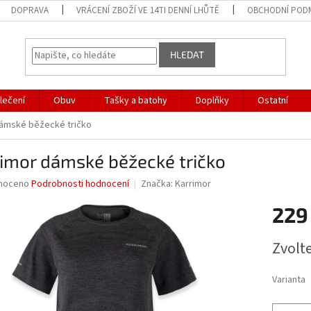
DOPRAVA
VRÁCENÍ ZBOŽÍ VE 14TI DENNÍ LHŮTĚ
OBCHODNÍ POD
HLEDAT
lečení
Obuv
Tašky a batohy
Doplňky
Ostatní
dámské běžecké tričko
imor dámské běžecké tričko
né
noceno
Podrobnosti hodnocení
Značka:
Karrimor
ní
229
u
Měrná
Zvolt
cena:
ek.
Varianta