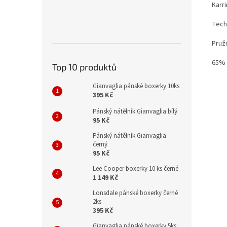
Karr
Techn
Pruž
65% 
Top 10 produktů
Gianvaglia pánské boxerky 10ks
395 Kč
Pánský nátělník Gianvaglia bílý
95 Kč
Pánský nátělník Gianvaglia
černý
95 Kč
Lee Cooper boxerky 10 ks černé
1 149 Kč
Lonsdale pánské boxerky černé
2ks
395 Kč
Gianvaglia pánské boxerky 5ks