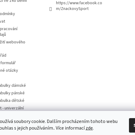
ží ve 14ti denní
https://www.facebook.co
m/ZnackovySport
podmínky
vat
pracování
dajů
žití webového
 řád
 formulář
ené otázky
tabulky dámské
tabulky pánské
tabulka dětské
t - univerzální
oužívá soubory cookie. Dalším procházením tohoto webu
t - dle značek
ouhlas s jejich používáním.. Více informací
zde
.