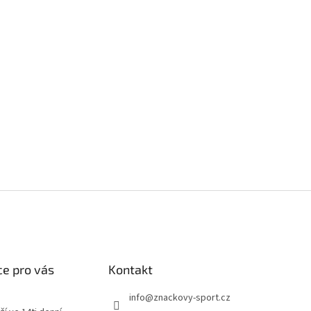
e pro vás
Kontakt
info
@
znackovy-sport.cz