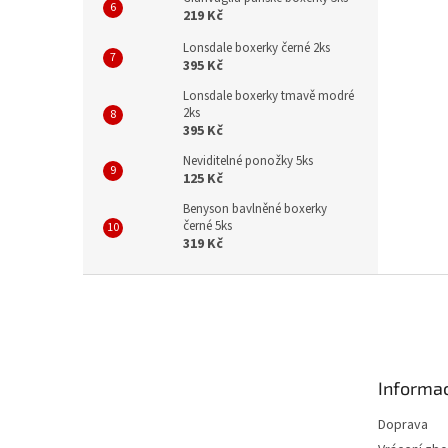
219 Kč
Lonsdale boxerky černé 2ks
395 Kč
Lonsdale boxerky tmavě modré
2ks
395 Kč
Neviditelné ponožky 5ks
125 Kč
Benyson bavlněné boxerky
černé 5ks
319 Kč
Z
á
p
a
t
Informac
í
Doprava