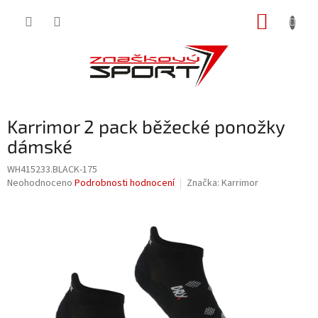
Přejít
NÁKUP
na
obsah
KOŠÍK
Karrimor 2 pack běžecké ponožky
dámské
WH415233.BLACK-175
Průměrné
Neohodnoceno
Podrobnosti hodnocení
Značka:
Karrimor
hodnocení
produktu
je
0,0
z
5
hvězdiček.