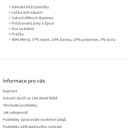
> Dámská běží ponožky
> Léčba anti-zápach
> Odvod vlhkosti tkaninou
> Polstrovaný paty a špice
> Dva za balení
> Pračka
> 40% Meryl, 37% nylon, 10% bavlna, 10% polyester, 3% lycra
Z
á
p
a
Informace pro vás
t
Doprava
í
Vrácení zboží ve 14ti denní lhůtě
Obchodní podmínky
Jak nakupovat
Podmínky zpracování osobních údajů
Podmínky užití webového rozhraní