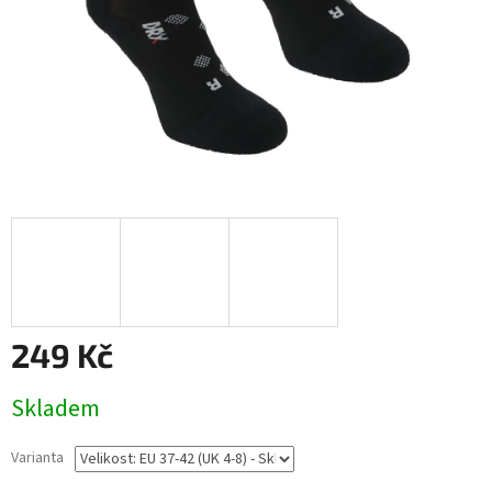
249 Kč
Měrná
Skladem
cena:
Varianta