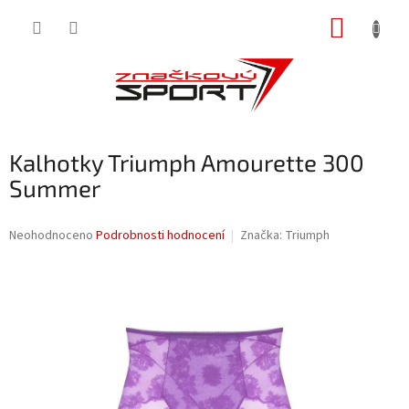
Přejít
NÁKUP
na
obsah
KOŠÍK
Kalhotky Triumph Amourette 300
Summer
Průměrné
Neohodnoceno
Podrobnosti hodnocení
Značka:
Triumph
hodnocení
produktu
je
0,0
z
5
hvězdiček.