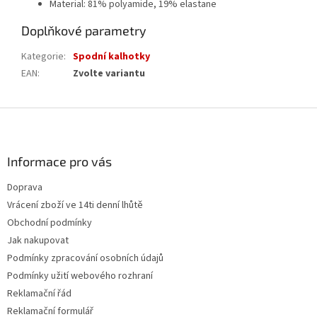
Material: 81% polyamide, 19% elastane
Doplňkové parametry
Kategorie
:
Spodní kalhotky
EAN
:
Zvolte variantu
Z
á
p
a
Informace pro vás
t
Doprava
í
Vrácení zboží ve 14ti denní lhůtě
Obchodní podmínky
Jak nakupovat
Podmínky zpracování osobních údajů
Podmínky užití webového rozhraní
Reklamační řád
Reklamační formulář