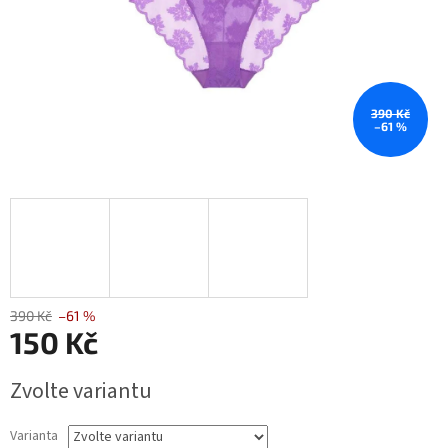
390 Kč
–61 %
390 Kč
–61 %
150 Kč
Měrná
Zvolte variantu
cena:
Varianta