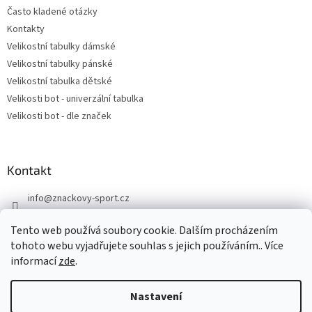
Často kladené otázky
Kontakty
Velikostní tabulky dámské
Velikostní tabulky pánské
Velikostní tabulka dětské
Velikosti bot - univerzální tabulka
Velikosti bot - dle značek
Kontakt
info
@
znackovy-sport.cz
https://www.facebook.com/ZnackovySport
Tento web používá soubory cookie. Dalším procházením
tohoto webu vyjadřujete souhlas s jejich používáním.. Více
informací
zde
.
Nastavení
Vytvořil Shoptet