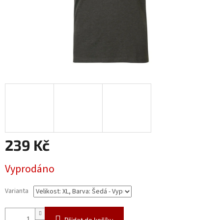
239 Kč
Měrná
Vyprodáno
cena:
Varianta
Přidat do košíku