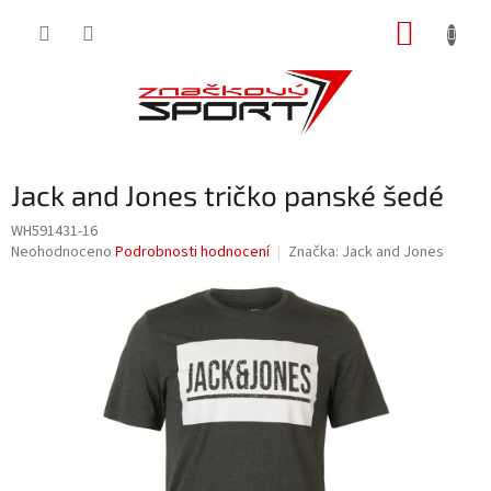
Přejít
NÁKUP
na
obsah
KOŠÍK
Jack and Jones tričko panské šedé
WH591431-16
Průměrné
Neohodnoceno
Podrobnosti hodnocení
Značka:
Jack and Jones
hodnocení
produktu
je
0,0
z
5
hvězdiček.