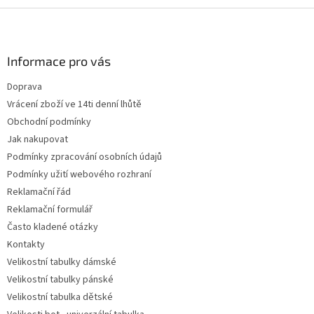
Z
á
p
a
Informace pro vás
t
Doprava
í
Vrácení zboží ve 14ti denní lhůtě
Obchodní podmínky
Jak nakupovat
Podmínky zpracování osobních údajů
Podmínky užití webového rozhraní
Reklamační řád
Reklamační formulář
Často kladené otázky
Kontakty
Velikostní tabulky dámské
Velikostní tabulky pánské
Velikostní tabulka dětské