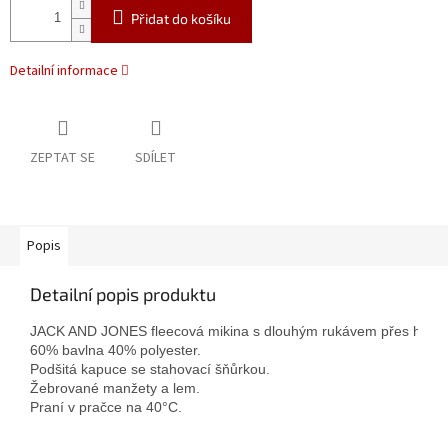
Přidat do košíku
Detailní informace
ZEPTAT SE
SDÍLET
Popis
Detailní popis produktu
JACK AND JONES fleecová mikina s dlouhým rukávem přes hlavu.
60% bavlna 40% polyester.

Podšitá kapuce se stahovací šňůrkou.

Žebrované manžety a lem.

Praní v pračce na 40°C.