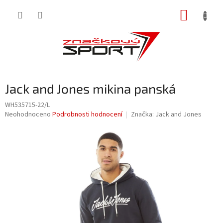
Přejít
NÁKUP
na
obsah
KOŠÍK
Jack and Jones mikina panská
WH535715-22/L
Průměrné
Neohodnoceno
Podrobnosti hodnocení
Značka:
Jack and Jones
hodnocení
produktu
je
0,0
z
5
hvězdiček.