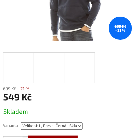
699 Kč
–21 %
699 Kč
–21 %
549 Kč
Měrná
Skladem
cena:
Varianta