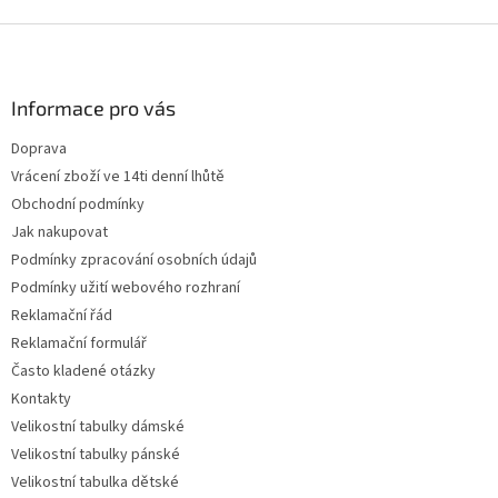
Z
á
p
a
Informace pro vás
t
Doprava
í
Vrácení zboží ve 14ti denní lhůtě
Obchodní podmínky
Jak nakupovat
Podmínky zpracování osobních údajů
Podmínky užití webového rozhraní
Reklamační řád
Reklamační formulář
Často kladené otázky
Kontakty
Velikostní tabulky dámské
Velikostní tabulky pánské
Velikostní tabulka dětské