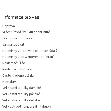
Z
á
p
a
Informace pro vás
t
Doprava
í
Vrácení zboží ve 14ti denní lhůtě
Obchodní podmínky
Jak nakupovat
Podmínky zpracování osobních údajů
Podmínky užití webového rozhraní
Reklamační řád
Reklamační formulář
Často kladené otázky
Kontakty
Velikostní tabulky dámské
Velikostní tabulky pánské
Velikostní tabulka dětské
Velikosti bot - univerzální tabulka