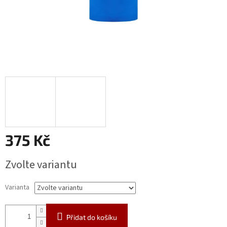
375 Kč
Měrná
Zvolte variantu
cena:
Varianta
Přidat do košíku