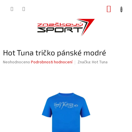
Přejít
NÁKUP
na
obsah
KOŠÍK
Hot Tuna tričko pánské modré
Průměrné
Neohodnoceno
Podrobnosti hodnocení
Značka:
Hot Tuna
hodnocení
produktu
je
0,0
z
5
hvězdiček.