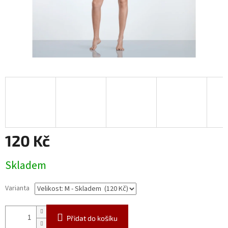
120 Kč
Měrná
Skladem
cena:
Varianta
Přidat do košíku