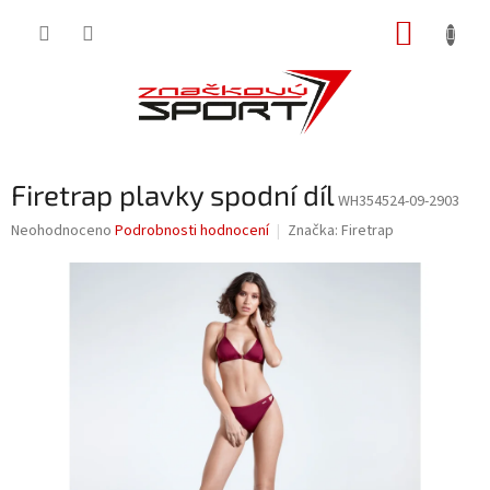
Přejít
NÁKUP
na
obsah
KOŠÍK
Firetrap plavky spodní díl
WH354524-09-2903
Průměrné
Neohodnoceno
Podrobnosti hodnocení
Značka:
Firetrap
hodnocení
produktu
je
0,0
z
5
hvězdiček.