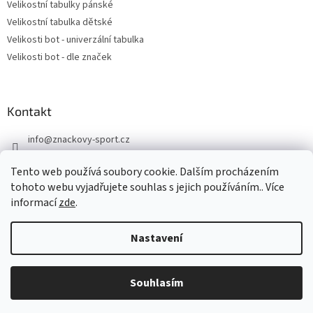
Velikostní tabulky pánské
Velikostní tabulka dětské
Velikosti bot - univerzální tabulka
Velikosti bot - dle značek
Kontakt
info
@
znackovy-sport.cz
https://www.facebook.com/ZnackovySport
Tento web používá soubory cookie. Dalším procházením
tohoto webu vyjadřujete souhlas s jejich používáním.. Více
informací
zde
.
Nastavení
Vytvořil Shoptet
DOVOLENÁ - objednávky přijaté nyní odešleme v pondělí 10.8.
Souhlasím
Copyright 2026
Značkový sport
. Všechna práva vyhrazena.
Děkujeme za pochopení.