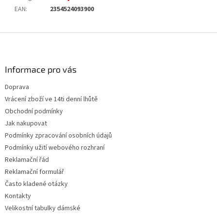
EAN
:
2354524093900
Z
á
p
a
Informace pro vás
t
Doprava
í
Vrácení zboží ve 14ti denní lhůtě
Obchodní podmínky
Jak nakupovat
Podmínky zpracování osobních údajů
Podmínky užití webového rozhraní
Reklamační řád
Reklamační formulář
Často kladené otázky
Kontakty
Velikostní tabulky dámské