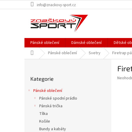
Přejít
info@znackovy-sport.cz
na
obsah
Pánské oblečení
Dámské oblečení
Dětské ob
Domů
Pánské oblečení
Svetry
Firetrap p
P
Fire
o
Přeskočit
s
Průměr
Neohod
Kategorie
kategorie
t
hodnoce
r
produkt
Pánské oblečení
a
je
Pánské spodní prádlo
0,0
n
z
Pánská trička
n
5
í
Tílka
hvězdič
p
Košile
a
Bundy a kabáty