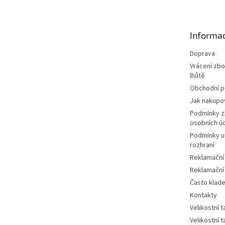
p
a
t
Informac
í
Doprava
Vrácení zbo
lhůtě
Obchodní 
Jak nakupo
Podmínky z
osobních ú
Podmínky u
rozhraní
Reklamační
Reklamační
Často klad
Kontakty
Velikostní 
Velikostní 