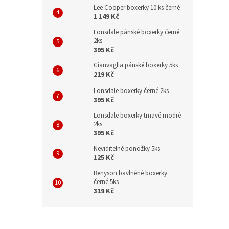
Lee Cooper boxerky 10 ks černé
1 149 Kč
Lonsdale pánské boxerky černé
2ks
395 Kč
Gianvaglia pánské boxerky 5ks
219 Kč
Lonsdale boxerky černé 2ks
395 Kč
Lonsdale boxerky tmavě modré
2ks
395 Kč
Neviditelné ponožky 5ks
125 Kč
Benyson bavlněné boxerky
černé 5ks
319 Kč
Z
á