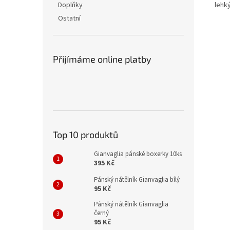
lehk
Doplňky
Ostatní
Přijímáme online platby
Top 10 produktů
Gianvaglia pánské boxerky 10ks
395 Kč
Pánský nátělník Gianvaglia bílý
95 Kč
Pánský nátělník Gianvaglia
černý
95 Kč