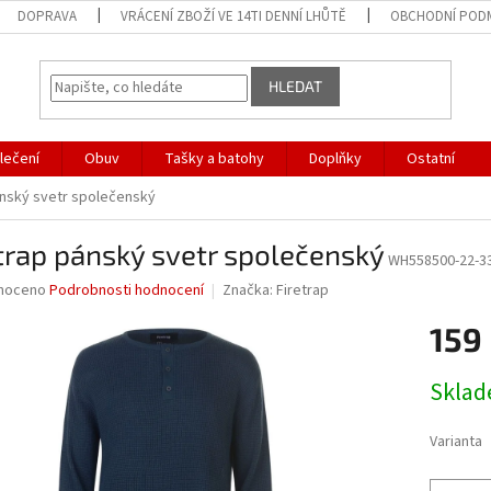
DOPRAVA
VRÁCENÍ ZBOŽÍ VE 14TI DENNÍ LHŮTĚ
OBCHODNÍ POD
HLEDAT
lečení
Obuv
Tašky a batohy
Doplňky
Ostatní
ánský svetr společenský
trap pánský svetr společenský
WH558500-22-3
né
noceno
Podrobnosti hodnocení
Značka:
Firetrap
ní
159
u
Měrná
Skla
cena:
ek.
Varianta