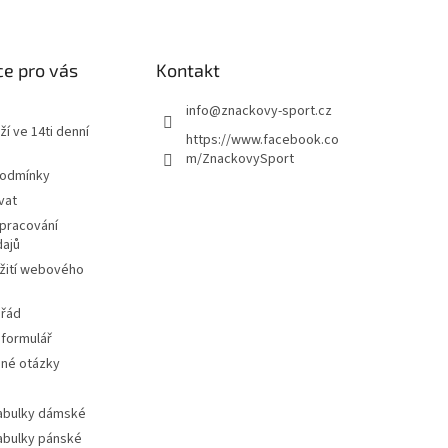
e pro vás
Kontakt
info
@
znackovy-sport.cz
ží ve 14ti denní
https://www.facebook.co
m/ZnackovySport
podmínky
vat
pracování
dajů
žití webového
 řád
 formulář
ené otázky
tabulky dámské
tabulky pánské