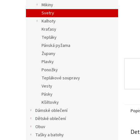
n
Mikiny
e
Svetry
l
Kalhoty
Kraťasy
Tepláky
Pánská pyžama
Župany
Plavky
Ponožky
Teplákové soupravy
Vesty
Pásky
Kšiltovky
Dámské oblečení
Popi
Dětské oblečení
Obuv
Det
Tašky a batohy