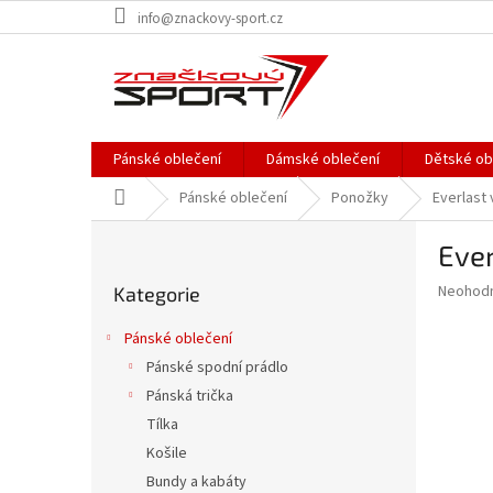
Přejít
info@znackovy-sport.cz
na
obsah
Pánské oblečení
Dámské oblečení
Dětské ob
Domů
Pánské oblečení
Ponožky
Everlast
P
Ever
o
Přeskočit
s
Průměr
Neohod
Kategorie
kategorie
t
hodnoce
r
produkt
Pánské oblečení
a
je
Pánské spodní prádlo
0,0
n
z
Pánská trička
n
5
í
Tílka
hvězdič
p
Košile
a
Bundy a kabáty