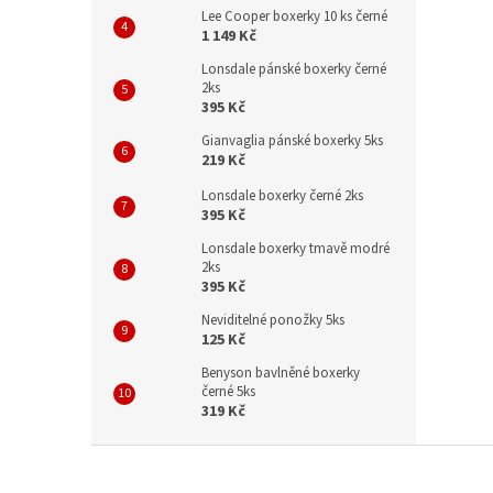
Lee Cooper boxerky 10 ks černé
1 149 Kč
Lonsdale pánské boxerky černé
2ks
395 Kč
Gianvaglia pánské boxerky 5ks
219 Kč
Lonsdale boxerky černé 2ks
395 Kč
Lonsdale boxerky tmavě modré
2ks
395 Kč
Neviditelné ponožky 5ks
125 Kč
Benyson bavlněné boxerky
černé 5ks
319 Kč
Z
á