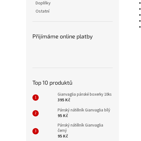
Doplňky
Ostatní
Přijímáme online platby
Top 10 produktů
Gianvaglia pánské boxerky 10ks
395 Kč
Pánský nátělník Gianvaglia bílý
95 Kč
Pánský nátělník Gianvaglia
černý
95 Kč