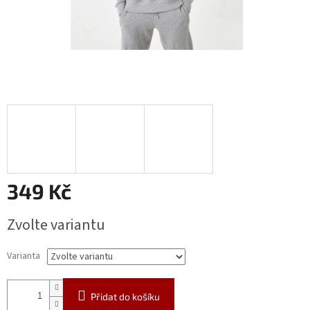
349 Kč
Měrná
Zvolte variantu
cena:
Varianta
Přidat do košíku