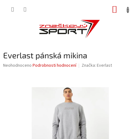
Přejít
NÁKUP
na
obsah
KOŠÍK
Everlast pánská mikina
Průměrné
Neohodnoceno
Podrobnosti hodnocení
Značka:
Everlast
hodnocení
produktu
je
0,0
z
5
hvězdiček.