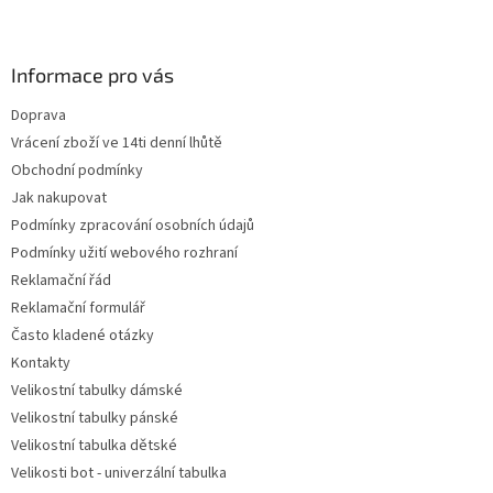
Z
á
p
a
Informace pro vás
t
Doprava
í
Vrácení zboží ve 14ti denní lhůtě
Obchodní podmínky
Jak nakupovat
Podmínky zpracování osobních údajů
Podmínky užití webového rozhraní
Reklamační řád
Reklamační formulář
Často kladené otázky
Kontakty
Velikostní tabulky dámské
Velikostní tabulky pánské
Velikostní tabulka dětské
Velikosti bot - univerzální tabulka