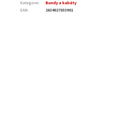
Kategorie
:
Bundy a kabáty
EAN
:
2634027033901