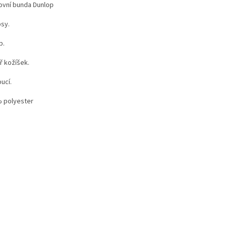
ovní bunda Dunlop
psy.
p.
ř kožíšek.
ucí.
 polyester