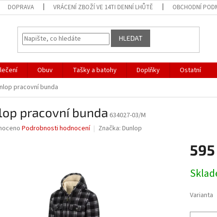
DOPRAVA
VRÁCENÍ ZBOŽÍ VE 14TI DENNÍ LHŮTĚ
OBCHODNÍ POD
HLEDAT
lečení
Obuv
Tašky a batohy
Doplňky
Ostatní
nlop pracovní bunda
lop pracovní bunda
634027-03/M
né
noceno
Podrobnosti hodnocení
Značka:
Dunlop
ní
595
u
Měrná
Skla
cena:
ek.
Varianta