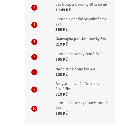
Lee Cooper boxerky 10 ks černé
1 149 Kč
Lonsdale pánské boxerky černé
2ks
395 Kč
Gianvaglia pánské boxerky 5ks
219 Kč
Lonsdale boxerky černé 2ks
395 Kč
Neviditelné ponožky 5ks
125 Kč
Benyson bavlněné boxerky
černé 5ks
319 Kč
Lonsdale boxerky tmavě modré
2ks
395 Kč
Z
á