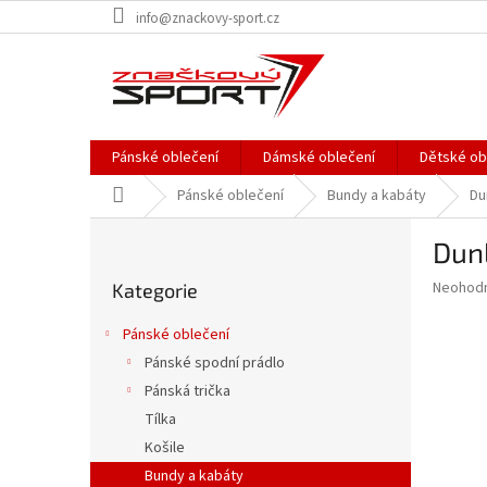
Přejít
info@znackovy-sport.cz
na
obsah
Pánské oblečení
Dámské oblečení
Dětské ob
Domů
Pánské oblečení
Bundy a kabáty
Du
P
Dun
o
Přeskočit
s
Průměr
Neohod
Kategorie
kategorie
t
hodnoce
r
produkt
Pánské oblečení
a
je
Pánské spodní prádlo
0,0
n
z
Pánská trička
n
5
í
Tílka
hvězdič
p
Košile
a
Bundy a kabáty