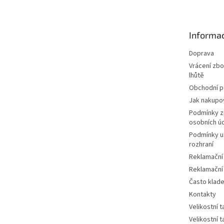
p
a
t
Informac
í
Doprava
Vrácení zbo
lhůtě
Obchodní 
Jak nakupo
Podmínky z
osobních ú
Podmínky u
rozhraní
Reklamační
Reklamační
Často klad
Kontakty
Velikostní 
Velikostní 