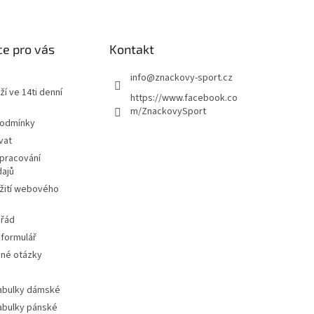
e pro vás
Kontakt
info
@
znackovy-sport.cz
ží ve 14ti denní
https://www.facebook.co
m/ZnackovySport
podmínky
vat
pracování
dajů
žití webového
 řád
 formulář
ené otázky
tabulky dámské
tabulky pánské