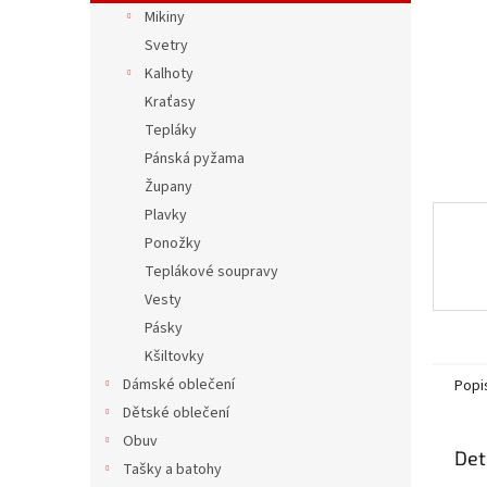
n
Mikiny
e
Svetry
l
Kalhoty
Kraťasy
Tepláky
Pánská pyžama
Župany
Plavky
Ponožky
Teplákové soupravy
Vesty
Pásky
Kšiltovky
Dámské oblečení
Popi
Dětské oblečení
Obuv
Det
Tašky a batohy