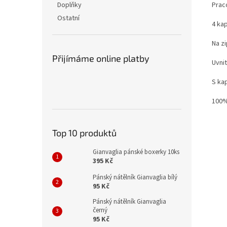
Prac
Doplňky
Ostatní
4 ka
Na zi
Přijímáme online platby
Uvnit
S kap
100%
Top 10 produktů
Gianvaglia pánské boxerky 10ks
395 Kč
Pánský nátělník Gianvaglia bílý
95 Kč
Pánský nátělník Gianvaglia
černý
95 Kč