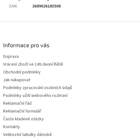
EAN
:
2689026183508
Z
á
p
a
Informace pro vás
t
Doprava
í
Vrácení zboží ve 14ti denní lhůtě
Obchodní podmínky
Jak nakupovat
Podmínky zpracování osobních údajů
Podmínky užití webového rozhraní
Reklamační řád
Reklamační formulář
Často kladené otázky
Kontakty
Velikostní tabulky dámské