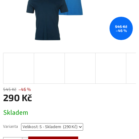
545 Kč
–46 %
545 Kč
–46 %
290 Kč
Měrná
Skladem
cena:
Varianta