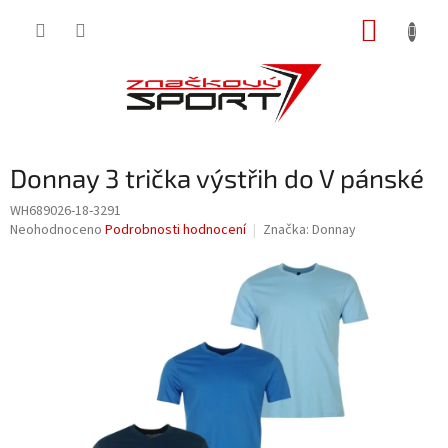
Přejít
NÁKUP
na
obsah
KOŠÍK
Donnay 3 trička výstřih do V pánské
WH689026-18-3291
Průměrné
Neohodnoceno
Podrobnosti hodnocení
Značka:
Donnay
hodnocení
produktu
je
0,0
z
5
hvězdiček.