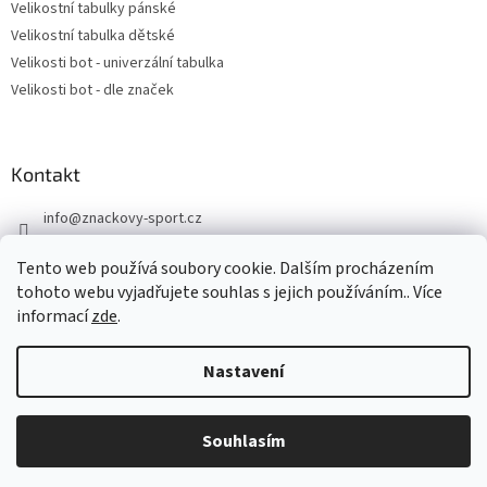
Velikostní tabulky pánské
Velikostní tabulka dětské
Velikosti bot - univerzální tabulka
Velikosti bot - dle značek
Kontakt
info
@
znackovy-sport.cz
https://www.facebook.com/ZnackovySport
Tento web používá soubory cookie. Dalším procházením
tohoto webu vyjadřujete souhlas s jejich používáním.. Více
informací
zde
.
Nastavení
Vytvořil Shoptet
DOVOLENÁ - objednávky přijaté nyní odešleme v pondělí 10.8.
Souhlasím
Copyright 2026
Značkový sport
. Všechna práva vyhrazena.
Děkujeme za pochopení.