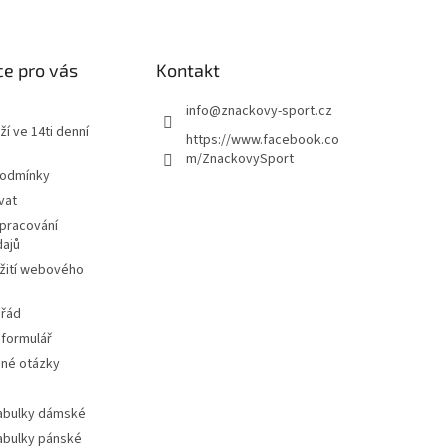
e pro vás
Kontakt
info
@
znackovy-sport.cz
ží ve 14ti denní
https://www.facebook.co
m/ZnackovySport
podmínky
vat
pracování
dajů
žití webového
 řád
 formulář
ené otázky
tabulky dámské
tabulky pánské