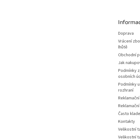
p
a
t
Informac
í
Doprava
Vrácení zbo
lhůtě
Obchodní 
Jak nakupo
Podmínky z
osobních ú
Podmínky u
rozhraní
Reklamační
Reklamační
Často klad
Kontakty
Velikostní 
Velikostní 