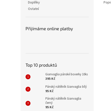
Popi
Doplňky
Ostatní
Přijímáme online platby
Top 10 produktů
Gianvaglia pánské boxerky 10ks
395 Kč
Pánský nátělník Gianvaglia bílý
95 Kč
Pánský nátělník Gianvaglia
černý
95 Kč