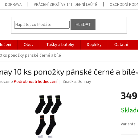
DOPRAVA
VRÁCENÍ ZBOŽÍ VE 14TI DENNÍ LHŮTĚ
OBCHODNÍ POD
HLEDAT
lečení
Obuv
Tašky a batohy
Doplňky
Ostatní
0 ks ponožky pánské černé a bílé
ay 10 ks ponožky pánské černé a bílé
né
noceno
Podrobnosti hodnocení
Značka:
Donnay
ní
349
u
Měrná
Skla
cena:
ek.
Varianta