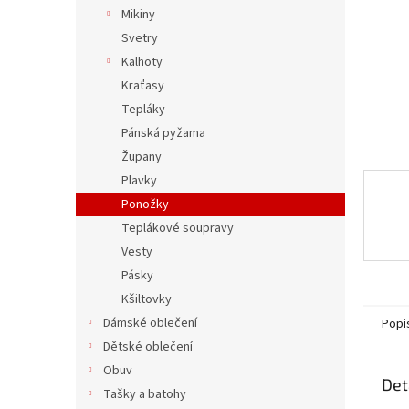
n
Mikiny
e
Svetry
l
Kalhoty
Kraťasy
Tepláky
Pánská pyžama
Župany
Plavky
Ponožky
Teplákové soupravy
Vesty
Pásky
Kšiltovky
Dámské oblečení
Popi
Dětské oblečení
Obuv
Det
Tašky a batohy