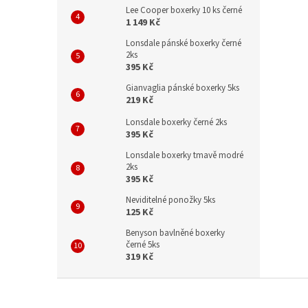
Lee Cooper boxerky 10 ks černé
1 149 Kč
Lonsdale pánské boxerky černé
2ks
395 Kč
Gianvaglia pánské boxerky 5ks
219 Kč
Lonsdale boxerky černé 2ks
395 Kč
Lonsdale boxerky tmavě modré
2ks
395 Kč
Neviditelné ponožky 5ks
125 Kč
Benyson bavlněné boxerky
černé 5ks
319 Kč
Z
á