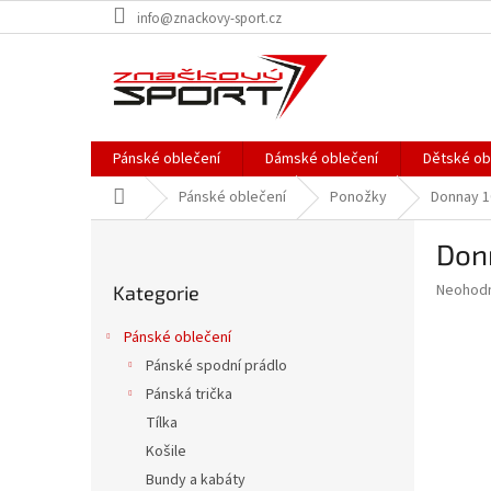
Přejít
info@znackovy-sport.cz
na
obsah
Pánské oblečení
Dámské oblečení
Dětské ob
Domů
Pánské oblečení
Ponožky
Donnay 1
P
Donn
o
Přeskočit
s
Průměr
Neohod
Kategorie
kategorie
t
hodnoce
r
produkt
Pánské oblečení
a
je
Pánské spodní prádlo
0,0
n
z
Pánská trička
n
5
í
Tílka
hvězdič
p
Košile
a
Bundy a kabáty