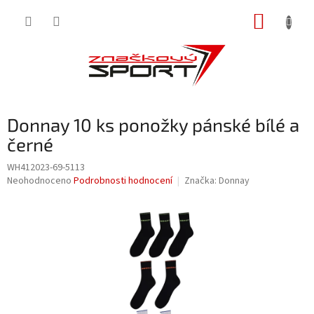
Přejít
NÁKUP
na
obsah
KOŠÍK
Donnay 10 ks ponožky pánské bílé a
černé
WH412023-69-5113
Průměrné
Neohodnoceno
Podrobnosti hodnocení
Značka:
Donnay
hodnocení
produktu
je
0,0
z
5
hvězdiček.