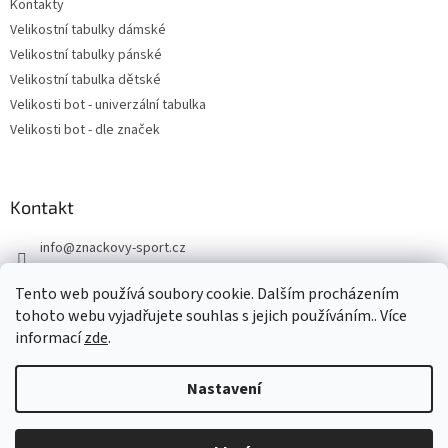
Kontakty
Velikostní tabulky dámské
Velikostní tabulky pánské
Velikostní tabulka dětské
Velikosti bot - univerzální tabulka
Velikosti bot - dle značek
Kontakt
info
@
znackovy-sport.cz
https://www.facebook.com/ZnackovySport
Tento web používá soubory cookie. Dalším procházením
tohoto webu vyjadřujete souhlas s jejich používáním.. Více
informací
zde
.
Nastavení
Vytvořil Shoptet