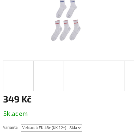
349 Kč
Měrná
Skladem
cena:
Varianta