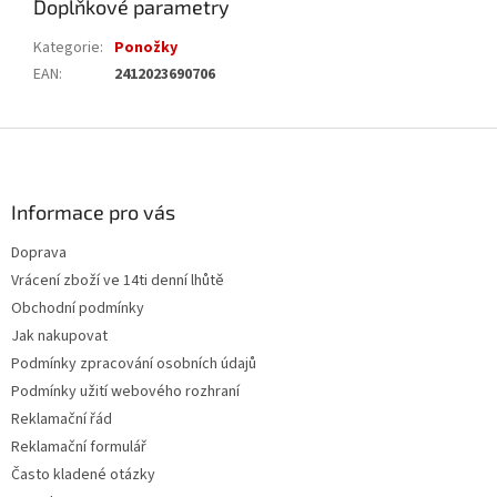
Doplňkové parametry
Kategorie
:
Ponožky
EAN
:
2412023690706
Z
á
p
a
Informace pro vás
t
Doprava
í
Vrácení zboží ve 14ti denní lhůtě
Obchodní podmínky
Jak nakupovat
Podmínky zpracování osobních údajů
Podmínky užití webového rozhraní
Reklamační řád
Reklamační formulář
Často kladené otázky