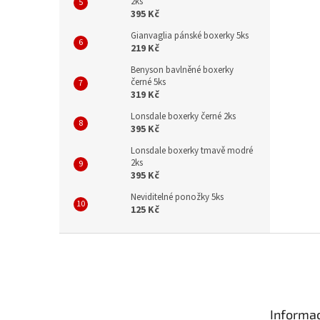
2ks
395 Kč
Gianvaglia pánské boxerky 5ks
219 Kč
Benyson bavlněné boxerky
černé 5ks
319 Kč
Lonsdale boxerky černé 2ks
395 Kč
Lonsdale boxerky tmavě modré
2ks
395 Kč
Neviditelné ponožky 5ks
125 Kč
Z
á
p
a
t
Informac
í