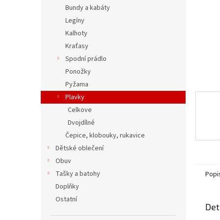
n
Bundy a kabáty
e
Legíny
l
Kalhoty
Kraťasy
Spodní prádlo
Ponožky
Pyžama
Plavky
Celkove
Dvojdílné
Čepice, klobouky, rukavice
Dětské oblečení
Obuv
Tašky a batohy
Popi
Doplňky
Ostatní
Det