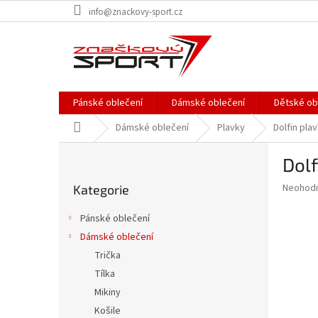
Přejít
info@znackovy-sport.cz
na
obsah
Pánské oblečení
Dámské oblečení
Dětské ob
Domů
Dámské oblečení
Plavky
Dolfin pla
P
Dolf
o
Přeskočit
s
Průměr
Neohod
Kategorie
kategorie
t
hodnoce
r
produkt
Pánské oblečení
a
je
Dámské oblečení
0,0
n
z
Trička
n
5
í
Tílka
hvězdič
p
Mikiny
a
Košile