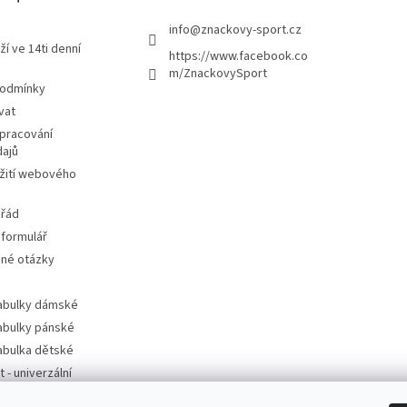
info
@
znackovy-sport.cz
ží ve 14ti denní
https://www.facebook.co
m/ZnackovySport
podmínky
vat
pracování
dajů
žití webového
 řád
 formulář
ené otázky
tabulky dámské
tabulky pánské
tabulka dětské
t - univerzální