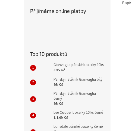
Popi
Přijímáme online platby
Top 10 produktů
Gianvaglia pánské boxerky 10ks
395 Kč
Pánský nátělník Gianvaglia bílý
95 Kč
Pánský nátělník Gianvaglia
černý
95 Kč
Lee Cooper boxerky 10 ks černé
1 149 Kč
Lonsdale pánské boxerky černé