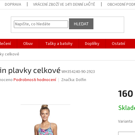
DOPRAVA
VRÁCENÍ ZBOŽÍ VE 14TI DENNÍ LHŮTĚ
OBCHODNÍ POD
HLEDAT
lečení
Obuv
Tašky a batohy
Doplňky
Ostatní
vky celkové
in plavky celkové
WH354240-90-2923
né
noceno
Podrobnosti hodnocení
Značka:
Dolfin
ní
160
u
Měrná
Skla
cena:
ek.
Varianta