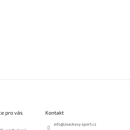
e pro vás
Kontakt
info
@
znackovy-sport.cz