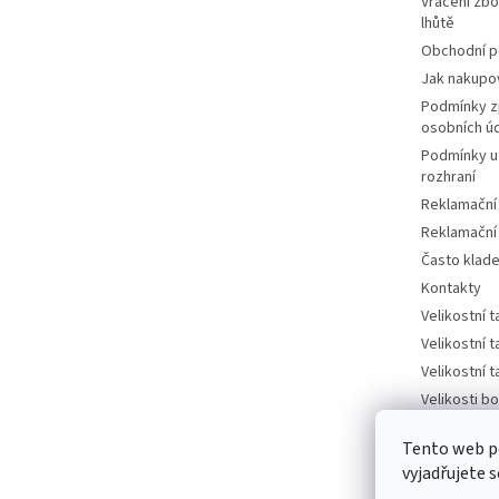
Vrácení zbo
lhůtě
Obchodní 
Jak nakupo
Podmínky z
osobních ú
Podmínky u
rozhraní
Reklamační
Reklamační
Často klad
Kontakty
Velikostní 
Velikostní 
Velikostní 
Velikosti bo
tabulka
Tento web p
Velikosti bo
vyjadřujete s