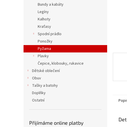
n
Bundy a kabáty
e
Legíny
l
Kalhoty
Kraťasy
Spodní prádlo
Ponožky
Pyžama
Plavky
Čepice, klobouky, rukavice
Dětské oblečení
Obuv
Tašky a batohy
Doplňky
Ostatní
Popi
Det
Přijímáme online platby