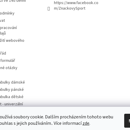
ží ve 14ti denní
https://www.facebook.co
m/ZnackovySport
podmínky
vat
pracování
dajů
žití webového
 řád
 formulář
ené otázky
tabulky dámské
tabulky pánské
tabulka dětské
t - univerzální
oužívá soubory cookie. Dalším procházením tohoto webu
t - dle značek
ouhlas s jejich používáním.. Více informací
zde
.