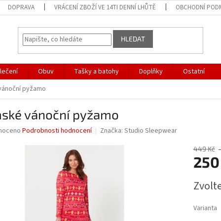
DOPRAVA
VRÁCENÍ ZBOŽÍ VE 14TI DENNÍ LHŮTĚ
OBCHODNÍ POD
HLEDAT
lečení
Obuv
Tašky a batohy
Doplňky
Ostatní
vánoční pyžamo
ské vánoční pyžamo
né
noceno
Podrobnosti hodnocení
Značka:
Studio Sleepwear
ní
u
449 Kč
250
Měrná
Zvolt
cena:
ek.
Varianta