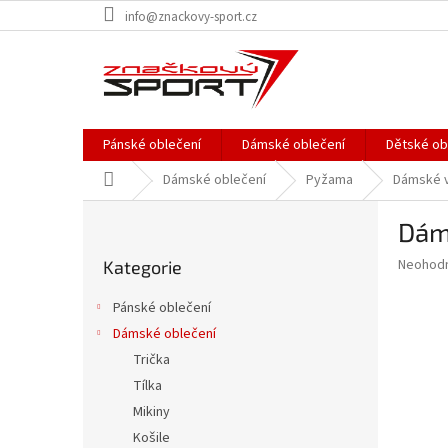
Přejít
info@znackovy-sport.cz
na
obsah
Pánské oblečení
Dámské oblečení
Dětské ob
Domů
Dámské oblečení
Pyžama
Dámské 
P
Dám
o
Přeskočit
s
Průměr
Neohod
Kategorie
kategorie
t
hodnoce
r
produkt
Pánské oblečení
a
je
Dámské oblečení
0,0
n
z
Trička
n
5
í
Tílka
hvězdič
p
Mikiny
a
Košile