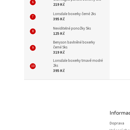
219 Kč
Lonsdale boxerky černé 2ks
395 Kč
Neviditelné ponožky 5ks
125 Kč
Benyson bavlněné boxerky
černé 5ks
319 Kč
Lonsdale boxerky tmavě modré
2ks
395 Kč
Z
á
p
a
t
Informac
í
Doprava