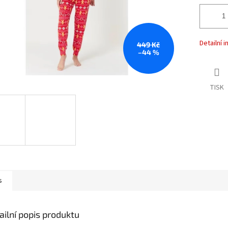
Detailní 
449 Kč
–44 %
TISK
s
ailní popis produktu