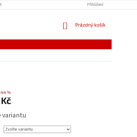
MÍNKY
JAK NAKUPOVAT
PODMÍNKY ZPRACOVÁNÍ OSOBNÍCH ÚDAJŮ
Přihlášení
NÁKUPNÍ
Prázdný košík
KOŠÍK
–44 %
 Kč
e variantu