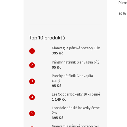
Dáms
95% 
Top 10 produktů
Gianvaglia pánské boxerky 10ks
395 Kč
Pánský nátělník Gianvaglia bílý
95 Kč
Pánský nátělník Gianvaglia
černý
95 Kč
Lee Cooper boxerky 10 ks černé
1 149 Kč
Lonsdale pánské boxerky černé
2ks
395 Kč
Gianvaglia pánské boxerky 5ks