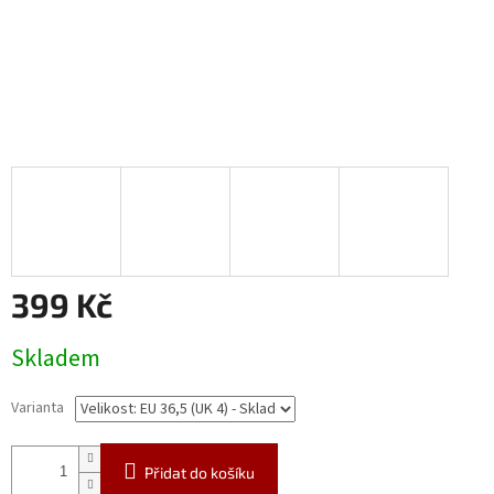
399 Kč
Měrná
Skladem
cena:
Varianta
Přidat do košíku