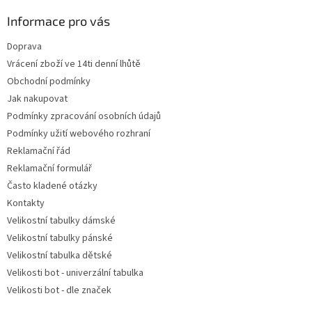
p
a
Informace pro vás
t
Doprava
í
Vrácení zboží ve 14ti denní lhůtě
Obchodní podmínky
Jak nakupovat
Podmínky zpracování osobních údajů
Podmínky užití webového rozhraní
Reklamační řád
Reklamační formulář
Často kladené otázky
Kontakty
Velikostní tabulky dámské
Velikostní tabulky pánské
Velikostní tabulka dětské
Velikosti bot - univerzální tabulka
Velikosti bot - dle značek