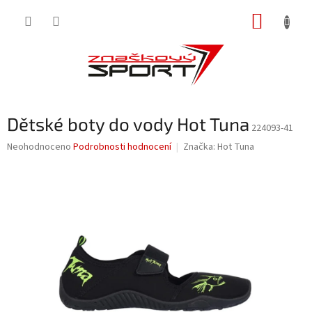
Přejít
NÁKUP
na
obsah
KOŠÍK
Dětské boty do vody Hot Tuna
224093-41
Průměrné
Neohodnoceno
Podrobnosti hodnocení
Značka:
Hot Tuna
hodnocení
produktu
je
0,0
z
5
hvězdiček.