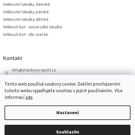
Velikostní tabulky dámské
Velikostní tabulky pánské
Velikostní tabulka dětské
Velikosti bot - univerzální tabulka
Velikosti bot - dle značek
Kontakt
info
@
znackovy-sport.cz
https://www.facebook.com/ZnackovySport
Tento web používá soubory cookie. Dalším procházením
tohoto webu vyjadřujete souhlas s jejich používáním.. Více
informací
zde
.
Nastavení
Vytvořil Shoptet
Souhlasím
Copyright 2026
Značkový sport
. Všechna práva vyhrazena.