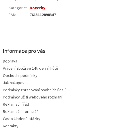
Kategorie
:
Boxerky
EAN
:
7613112898347
Z
á
p
a
Informace pro vás
t
Doprava
í
Vrácení zboží ve 14ti denní lhůtě
Obchodní podmínky
Jak nakupovat
Podmínky zpracování osobních údajů
Podmínky užití webového rozhraní
Reklamační řád
Reklamační formulář
Často kladené otázky
Kontakty