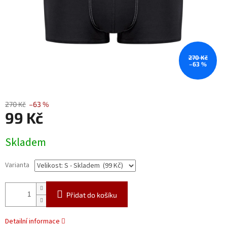
270 Kč
–63 %
270 Kč
–63 %
99 Kč
Měrná
Skladem
cena:
Varianta
Přidat do košíku
Detailní informace