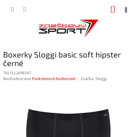
Přejít
NÁKUP
na
obsah
KOŠÍK
Boxerky Sloggi basic soft hipster
černé
7613112898347
Průměrné
Neohodnoceno
Podrobnosti hodnocení
Značka:
Sloggi
hodnocení
produktu
je
0,0
z
5
hvězdiček.