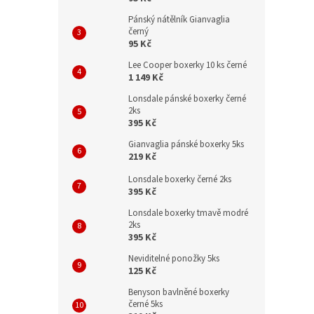
Pánský nátělník Gianvaglia
černý
95 Kč
Lee Cooper boxerky 10 ks černé
1 149 Kč
Lonsdale pánské boxerky černé
2ks
395 Kč
Gianvaglia pánské boxerky 5ks
219 Kč
Lonsdale boxerky černé 2ks
395 Kč
Lonsdale boxerky tmavě modré
2ks
395 Kč
Neviditelné ponožky 5ks
125 Kč
Benyson bavlněné boxerky
černé 5ks