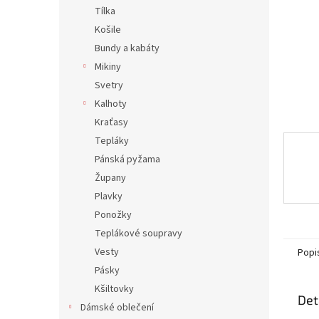
n
Tílka
e
Košile
l
Bundy a kabáty
Mikiny
Svetry
Kalhoty
Kraťasy
Tepláky
Pánská pyžama
Župany
Plavky
Ponožky
Teplákové soupravy
Vesty
Popi
Pásky
Kšiltovky
Det
Dámské oblečení