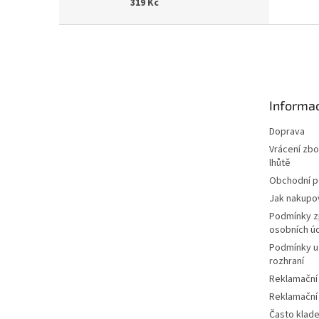
319 Kč
Z
á
p
a
t
Informac
í
Doprava
Vrácení zbo
lhůtě
Obchodní 
Jak nakupo
Podmínky z
osobních ú
Podmínky u
rozhraní
Reklamační
Reklamační
Často klad