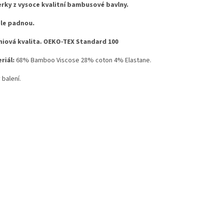
rky z vysoce kvalitní bambusové bavlny.
le padnou.
iová kvalita.
OEKO-TEX Standard 100
riál:
68% Bamboo Viscose 28% coton 4% Elastane.
 balení.