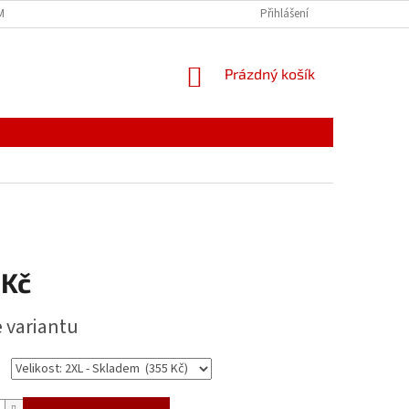
MÍNKY
JAK NAKUPOVAT
PODMÍNKY ZPRACOVÁNÍ OSOBNÍCH ÚDAJŮ
Přihlášení
NÁKUPNÍ
Prázdný košík
KOŠÍK
 Kč
e variantu