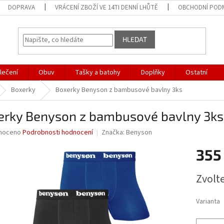
DOPRAVA
VRÁCENÍ ZBOŽÍ VE 14TI DENNÍ LHŮTĚ
OBCHODNÍ POD
HLEDAT
lečení
Obuv
Tašky a batohy
Doplňky
Ostatní
Boxerky
Boxerky Benyson z bambusové bavlny 3ks
erky Benyson z bambusové bavlny 3ks
né
noceno
Podrobnosti hodnocení
Značka:
Benyson
ní
355
u
Měrná
Zvolt
cena:
ek.
Varianta