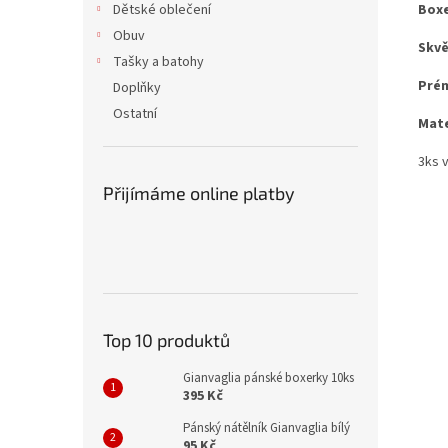
Boxe
Dětské oblečení
Obuv
Skvě
Tašky a batohy
Prém
Doplňky
Ostatní
Mate
3ks v
Přijímáme online platby
Top 10 produktů
Gianvaglia pánské boxerky 10ks
395 Kč
Pánský nátělník Gianvaglia bílý
95 Kč