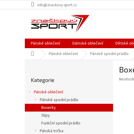
Přejít
info@znackovy-sport.cz
na
obsah
Pánské oblečení
Dámské oblečení
Dětské ob
Domů
Pánské oblečení
Pánské spodní prádlo
P
Box
o
Přeskočit
s
Průměr
Neohod
Kategorie
kategorie
t
hodnoce
r
produkt
Pánské oblečení
a
je
Pánské spodní prádlo
0,0
n
z
Boxerky
n
5
í
Slipy
hvězdič
p
Funkční spodní prádlo
a
Pánská trička