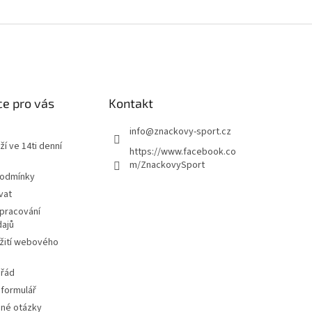
e pro vás
Kontakt
info
@
znackovy-sport.cz
ží ve 14ti denní
https://www.facebook.co
m/ZnackovySport
podmínky
vat
pracování
dajů
žití webového
 řád
 formulář
ené otázky