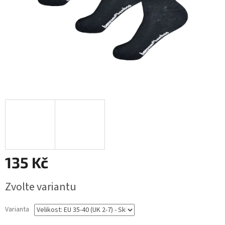
135 Kč
Měrná
Zvolte variantu
cena:
Varianta