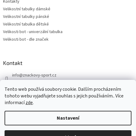
Kontakty
Velikostní tabulky dámské
Velikostní tabulky pánské
Velikostní tabulka dětské
Velikosti bot - univerzální tabulka
Velikosti bot - dle značek
Kontakt
info
@
znackovy-sport.cz
https://www.facebook.com/ZnackovySport
Tento web používá soubory cookie. Dalším procházením
tohoto webu vyjadřujete souhlas s jejich používáním.. Více
informací
zde
.
Nastavení
Vytvořil Shoptet