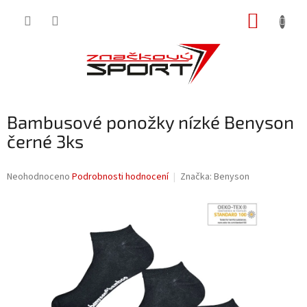
Přejít
NÁKUP
na
obsah
KOŠÍK
Bambusové ponožky nízké Benyson
černé 3ks
Průměrné
Neohodnoceno
Podrobnosti hodnocení
Značka:
Benyson
hodnocení
produktu
je
0,0
z
5
hvězdiček.