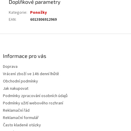
Doplňkové parametry
Kategorie
:
Ponožky
EAN
:
6013806912969
Z
á
p
a
Informace pro vás
t
Doprava
í
Vrácení zboží ve 14ti denní lhůtě
Obchodní podmínky
Jak nakupovat
Podmínky zpracování osobních údajů
Podmínky užití webového rozhraní
Reklamační řád
Reklamační formulář
Často kladené otázky