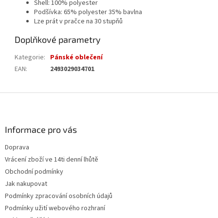
Shell: 100% polyester
Podšívka: 65% polyester 35% bavlna
Lze prát v pračce na 30 stupňů
Doplňkové parametry
Kategorie
:
Pánské oblečení
EAN
:
2493029034701
Z
á
p
a
Informace pro vás
t
Doprava
í
Vrácení zboží ve 14ti denní lhůtě
Obchodní podmínky
Jak nakupovat
Podmínky zpracování osobních údajů
Podmínky užití webového rozhraní