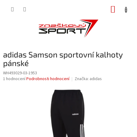
Přejít
NÁKUP
na
obsah
KOŠÍK
adidas Samson sportovní kalhoty
pánské
WH493029-03-1953
Průměrné
1 hodnocení
Podrobnosti hodnocení
Značka:
adidas
hodnocení
produktu
je
1,0
z
5
hvězdiček.