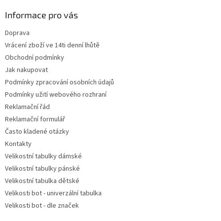
p
a
Informace pro vás
t
Doprava
í
Vrácení zboží ve 14ti denní lhůtě
Obchodní podmínky
Jak nakupovat
Podmínky zpracování osobních údajů
Podmínky užití webového rozhraní
Reklamační řád
Reklamační formulář
Často kladené otázky
Kontakty
Velikostní tabulky dámské
Velikostní tabulky pánské
Velikostní tabulka dětské
Velikosti bot - univerzální tabulka
Velikosti bot - dle značek