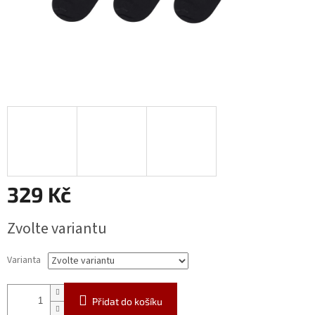
329 Kč
Měrná
Zvolte variantu
cena:
Varianta
Přidat do košíku