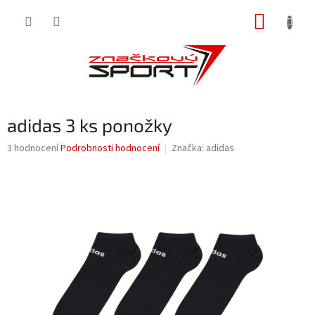
Přejít
NÁKUP
na
obsah
KOŠÍK
adidas 3 ks ponožky
Průměrné
3 hodnocení
Podrobnosti hodnocení
Značka:
adidas
hodnocení
produktu
je
3,7
z
5
hvězdiček.