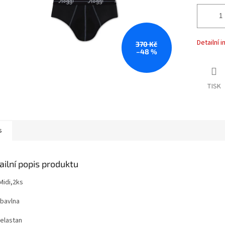
Detailní 
370 Kč
–48 %
TISK
s
ailní popis produktu
Midi,2ks
bavlna
elastan