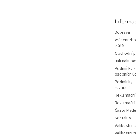
p
a
t
Informac
í
Doprava
Vrácení zbo
lhůtě
Obchodní 
Jak nakupo
Podmínky z
osobních ú
Podmínky u
rozhraní
Reklamační
Reklamační
Často klad
Kontakty
Velikostní 
Velikostní 