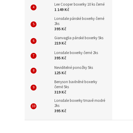
Lee Cooper boxerky 10 ks černé
1 149 Kč
Lonsdale pánské boxerky černé
2ks
395 Kč
Gianvaglia pánské boxerky 5ks
219 Kč
Lonsdale boxerky černé 2ks
395 Kč
Neviditelné ponožky 5ks
125 Kč
Benyson bavlněné boxerky
černé 5ks
319 Kč
Lonsdale boxerky tmavě modré
2ks
395 Kč
Z
á