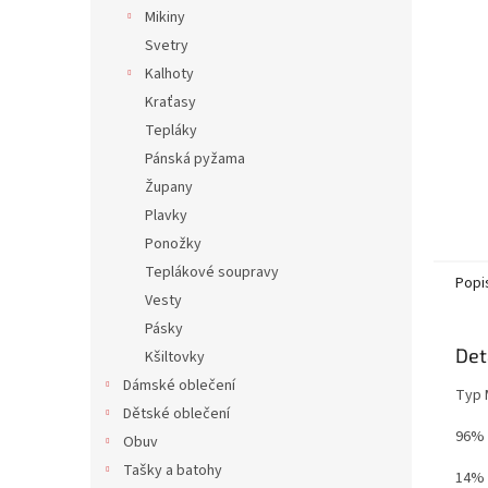
n
Mikiny
e
Svetry
l
Kalhoty
Kraťasy
Tepláky
Pánská pyžama
Župany
Plavky
Ponožky
Teplákové soupravy
Popi
Vesty
Pásky
Det
Kšiltovky
Dámské oblečení
Typ 
Dětské oblečení
96% 
Obuv
Tašky a batohy
14% 