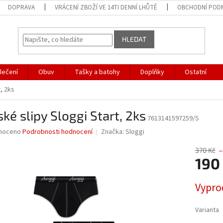
DOPRAVA
VRÁCENÍ ZBOŽÍ VE 14TI DENNÍ LHŮTĚ
OBCHODNÍ POD
HLEDAT
lečení
Obuv
Tašky a batohy
Doplňky
Ostatní
, 2ks
ké slipy Sloggi Start, 2ks
7613141597259/S
né
noceno
Podrobnosti hodnocení
Značka:
Sloggi
ní
u
370 Kč
–
190
Měrná
Vypro
cena:
ek.
Varianta