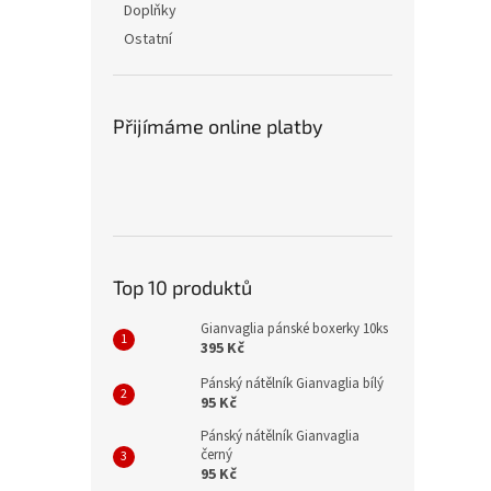
Doplňky
Ostatní
Přijímáme online platby
Top 10 produktů
Gianvaglia pánské boxerky 10ks
395 Kč
Pánský nátělník Gianvaglia bílý
95 Kč
Pánský nátělník Gianvaglia
černý
95 Kč