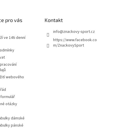
e pro vás
Kontakt
info
@
znackovy-sport.cz
ží ve 14ti denní
https://www.facebook.co
m/ZnackovySport
podmínky
vat
pracování
dajů
žití webového
 řád
 formulář
ené otázky
tabulky dámské
tabulky pánské