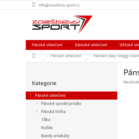
Přejít
info@znackovy-sport.cz
na
obsah
Pánské oblečení
Dámské oblečení
Dětské ob
Domů
Pánské oblečení
Pánské slipy Sloggi Start
P
Páns
o
Přeskočit
s
Průměr
Neohod
Kategorie
kategorie
t
hodnoce
r
produkt
Pánské oblečení
a
je
Pánské spodní prádlo
0,0
n
z
Pánská trička
n
5
í
Tílka
hvězdič
p
Košile
a
Bundy a kabáty