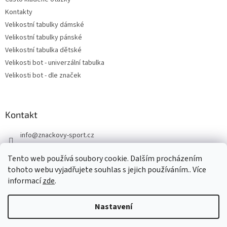
Kontakty
Velikostní tabulky dámské
Velikostní tabulky pánské
Velikostní tabulka dětské
Velikosti bot - univerzální tabulka
Velikosti bot - dle značek
Kontakt
info
@
znackovy-sport.cz
https://www.facebook.com/ZnackovySport
Tento web používá soubory cookie. Dalším procházením
tohoto webu vyjadřujete souhlas s jejich používáním.. Více
informací
zde
.
Nastavení
Vytvořil Shoptet