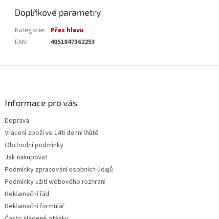
Doplňkové parametry
Kategorie
:
Přes hlavu
EAN
:
4051847362253
Z
á
p
a
Informace pro vás
t
Doprava
í
Vrácení zboží ve 14ti denní lhůtě
Obchodní podmínky
Jak nakupovat
Podmínky zpracování osobních údajů
Podmínky užití webového rozhraní
Reklamační řád
Reklamační formulář
Často kladené otázky