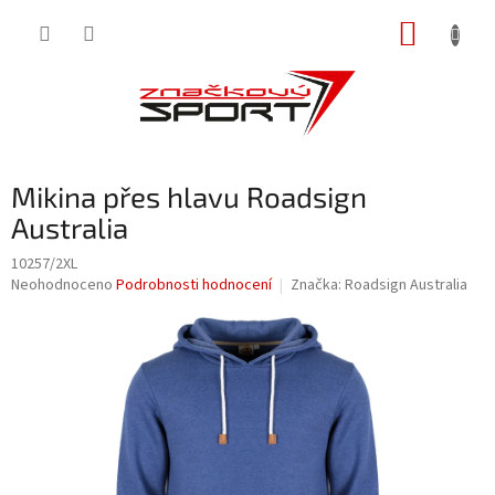
Přejít
NÁKUP
na
obsah
KOŠÍK
Mikina přes hlavu Roadsign
Australia
10257/2XL
Průměrné
Neohodnoceno
Podrobnosti hodnocení
Značka:
Roadsign Australia
hodnocení
produktu
je
0,0
z
5
hvězdiček.