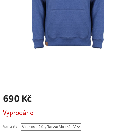
690 Kč
Měrná
Vyprodáno
cena:
Varianta