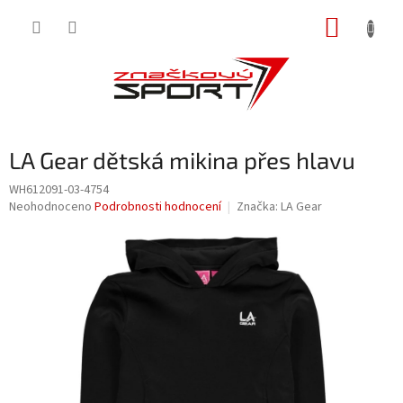
Přejít
NÁKUP
na
obsah
KOŠÍK
LA Gear dětská mikina přes hlavu
WH612091-03-4754
Průměrné
Neohodnoceno
Podrobnosti hodnocení
Značka:
LA Gear
hodnocení
produktu
je
0,0
z
5
hvězdiček.