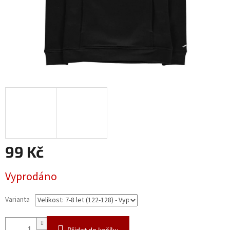
99 Kč
Měrná
Vyprodáno
cena:
Varianta
Přidat do košíku