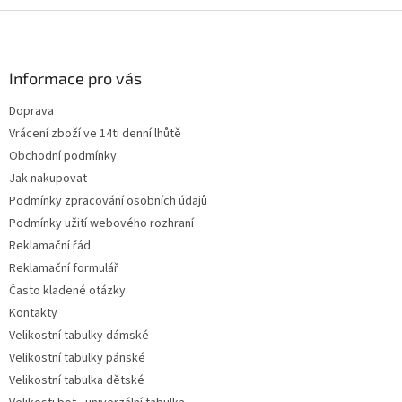
Z
á
p
a
Informace pro vás
t
Doprava
í
Vrácení zboží ve 14ti denní lhůtě
Obchodní podmínky
Jak nakupovat
Podmínky zpracování osobních údajů
Podmínky užití webového rozhraní
Reklamační řád
Reklamační formulář
Často kladené otázky
Kontakty
Velikostní tabulky dámské
Velikostní tabulky pánské
Velikostní tabulka dětské