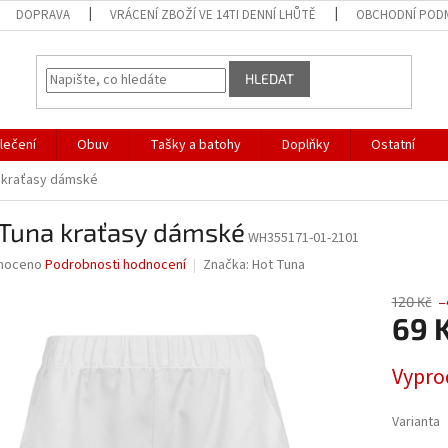
DOPRAVA
VRÁCENÍ ZBOŽÍ VE 14TI DENNÍ LHŮTĚ
OBCHODNÍ POD
HLEDAT
lečení
Obuv
Tašky a batohy
Doplňky
Ostatní
 kraťasy dámské
 Tuna kraťasy dámské
WH355171-01-2101
né
noceno
Podrobnosti hodnocení
Značka:
Hot Tuna
ní
u
120 Kč
–
69 
Měrná
Vypro
cena:
ek.
Varianta