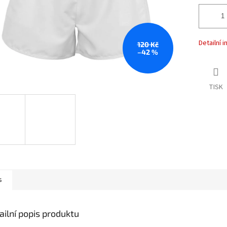
Detailní 
120 Kč
–42 %
TISK
s
ailní popis produktu