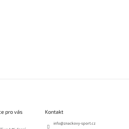
e pro vás
Kontakt
info
@
znackovy-sport.cz