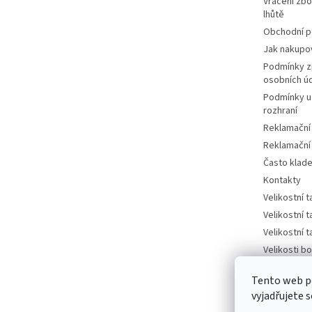
Vrácení zbo
lhůtě
Obchodní 
Jak nakupo
Podmínky z
osobních ú
Podmínky u
rozhraní
Reklamační
Reklamační
Často klad
Kontakty
Velikostní 
Velikostní 
Velikostní 
Velikosti bo
tabulka
Tento web p
Velikosti bo
vyjadřujete s