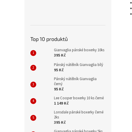
Top 10 produktů
Gianvaglia pánské boxerky 10ks
395 Kč
Pánský nátělník Gianvaglia bílý
95 Kč
Pánský nátělník Gianvaglia
černý
95 Kč
Lee Cooper boxerky 10 ks černé
1 149 Kč
Lonsdale pánské boxerky černé
2ks
395 Kč
Gianvaglia pánské boxerky 5ks