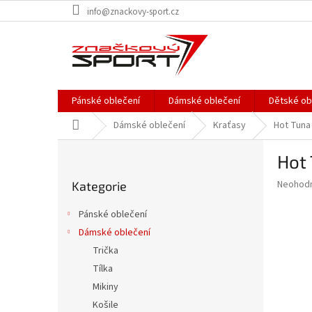
Přejít
info@znackovy-sport.cz
na
obsah
Pánské oblečení
Dámské oblečení
Dětské ob
Domů
Dámské oblečení
Kraťasy
Hot Tuna
P
Hot
o
Přeskočit
s
Průměr
Neohod
Kategorie
kategorie
t
hodnoce
r
produkt
Pánské oblečení
a
je
Dámské oblečení
0,0
n
z
Trička
n
5
í
Tílka
hvězdič
p
Mikiny
a
Košile