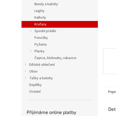
n
Bundy a kabáty
e
Legíny
l
Kalhoty
Kraťasy
Spodní prádlo
Ponožky
Pyžama
Plavky
Čepice, klobouky, rukavice
Dětské oblečení
Obuv
Tašky a batohy
Doplňky
Ostatní
Popi
Det
Přijímáme online platby