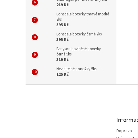
219 Kč
Lonsdale boxerky tmavě modré
2ks
395 Kč
Lonsdale boxerky černé 2ks
395 Kč
Benyson bavlněné boxerky
černé 5ks
319 Kč
Neviditelné ponožky 5ks
125 Kč
Z
á
p
a
t
Informac
í
Doprava