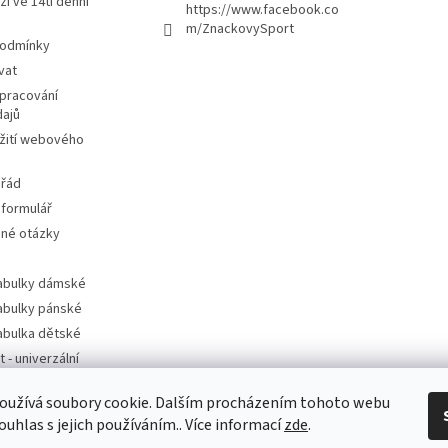
ží ve 14ti denní
https://www.facebook.co
m/ZnackovySport
podmínky
vat
pracování
dajů
žití webového
 řád
 formulář
ené otázky
tabulky dámské
tabulky pánské
tabulka dětské
t - univerzální
oužívá soubory cookie. Dalším procházením tohoto webu
t - dle značek
ouhlas s jejich používáním.. Více informací
zde
.