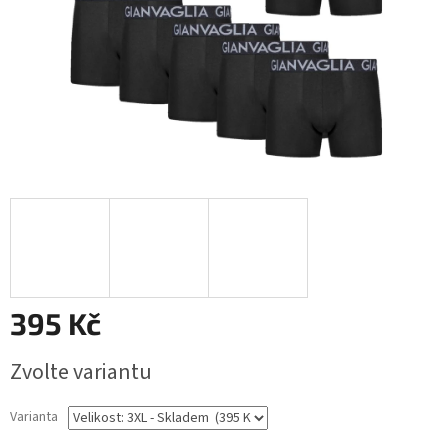
395 Kč
Měrná
Zvolte variantu
cena:
Varianta