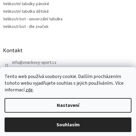
Velikostní tabulky pánské
Velikostní tabulka dětské
Velikosti bot - univerzální tabulka
Velikosti bot - dle značek
Kontakt
info
@
znackovy-sport.cz
https://www.facebook.com/ZnackovySport
Tento web používá soubory cookie. Dalším procházením
tohoto webu vyjadřujete souhlas s jejich používáním.. Více
informací
zde
.
Nastavení
Vytvořil Shoptet
DOVOLENÁ - objednávky přijaté nyní odešleme v pondělí 10.8.
Souhlasím
Copyright 2026
Značkový sport
. Všechna práva vyhrazena.
Děkujeme za pochopení.