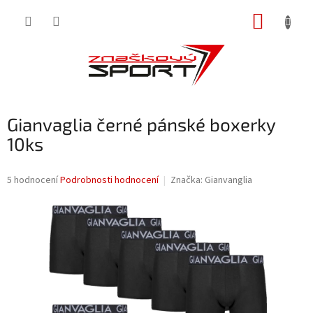
Přejít
NÁKUP
na
obsah
KOŠÍK
Gianvaglia černé pánské boxerky
10ks
Průměrné
5 hodnocení
Podrobnosti hodnocení
Značka:
Gianvanglia
hodnocení
produktu
je
3,6
z
5
hvězdiček.