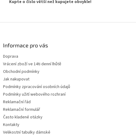
Kupte o číslo větší než kupujete obvykle!
Z
á
p
a
Informace pro vás
t
Doprava
í
Vrácení zboží ve 14ti denní lhůtě
Obchodní podmínky
Jak nakupovat
Podmínky zpracování osobních údajů
Podmínky užití webového rozhraní
Reklamační řád
Reklamační formulář
Často kladené otázky
Kontakty
Velikostní tabulky dámské