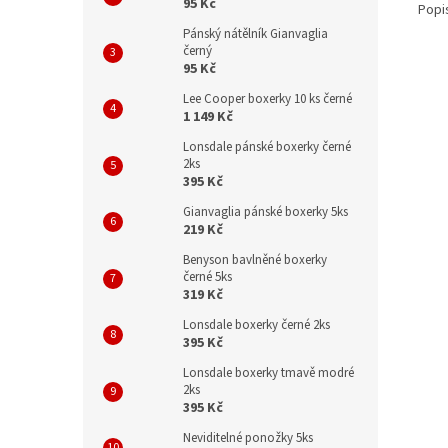
95 Kč
Popi
Pánský nátělník Gianvaglia
černý
95 Kč
Lee Cooper boxerky 10 ks černé
1 149 Kč
Lonsdale pánské boxerky černé
2ks
395 Kč
Gianvaglia pánské boxerky 5ks
219 Kč
Benyson bavlněné boxerky
černé 5ks
319 Kč
Lonsdale boxerky černé 2ks
395 Kč
Lonsdale boxerky tmavě modré
2ks
395 Kč
Neviditelné ponožky 5ks