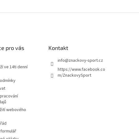
e pro vás
Kontakt
info
@
znackovy-sport.cz
ží ve 14ti denní
https://www.facebook.co
m/ZnackovySport
podmínky
vat
pracování
dajů
žití webového
 řád
 formulář