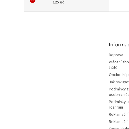
125 Kč
Z
á
p
a
t
Informac
í
Doprava
Vrácení zbo
lhůtě
Obchodní 
Jak nakupo
Podmínky z
osobních ú
Podmínky u
rozhraní
Reklamační
Reklamační