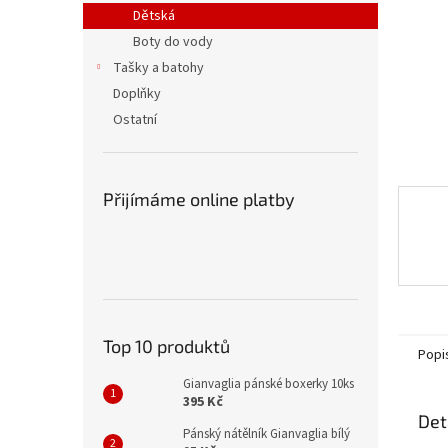
n
Dětská
e
Boty do vody
l
Tašky a batohy
Doplňky
Ostatní
Přijímáme online platby
Top 10 produktů
Popi
Gianvaglia pánské boxerky 10ks
395 Kč
Det
Pánský nátělník Gianvaglia bílý