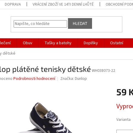
DOPRAVA
VRÁCENÍ ZBOŽÍ VE 14TI DENNÍ LHŮTĚ
OBCHODNÍ POD
HLEDAT
lečení
Obuv
Tašky a batohy
Doplňky
Ostatní
ky dětské
op plátěné tenisky dětské
WH038073-22
né
noceno
Podrobnosti hodnocení
Značka:
Dunlop
ní
59 
u
Měrná
Vypro
cena:
ek.
Varianta