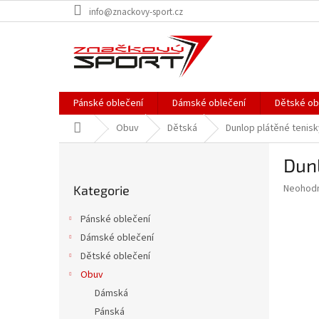
Přejít
info@znackovy-sport.cz
na
obsah
Pánské oblečení
Dámské oblečení
Dětské ob
Domů
Obuv
Dětská
Dunlop plátěné tenis
P
Dunl
o
Přeskočit
s
Průměr
Neohod
Kategorie
kategorie
t
hodnoce
r
produkt
Pánské oblečení
a
je
Dámské oblečení
0,0
n
z
Dětské oblečení
n
5
í
Obuv
hvězdič
p
Dámská
a
Pánská